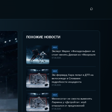
⌕
ПОХОЖИЕ НОВОСТИ
НХЛ
Эксперт Марек: «Филадельфии» не
стоит менять Джекая из «Монреаля
07.08.2026
НХЛ
Экс-форвард Хара попал в ДТП на
велосипеде в Словакии:
подробности инцидента
07.08.2026
НХЛ
Миннесота» не смогла выменять
Ларкина у «Детройта»: клуб
отказался от предложений
07.08.2026