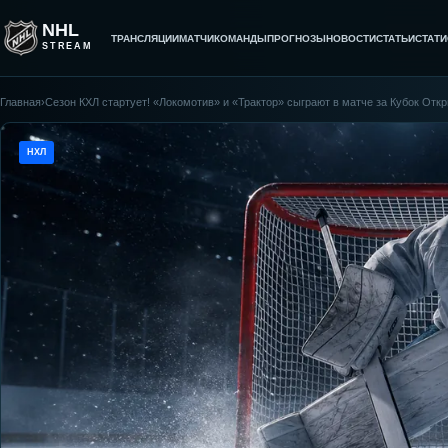
NHL
ТРАНСЛЯЦИИ
МАТЧИ
КОМАНДЫ
ПРОГНОЗЫ
НОВОСТИ
СТАТЬИ
СТАТИ
STREAM
Главная
›
Сезон КХЛ стартует! «Локомотив» и «Трактор» сыграют в матче за Кубок Отк
НХЛ