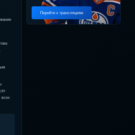
Перейти к трансляциям
евание
това
.
ным
и
сёт
 всех