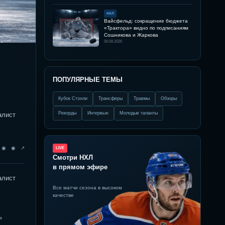
НХЛ
Вайсфельд: сокращение бюджета
«Трактора» видно по подписаниям
Сошникова и Жаркова
06.08.2026
ПОПУЛЯРНЫЕ ТЕМЫ
Кубок Стэнли
Трансферы
Травмы
Обзоры
Рекорды
Интервью
Молодые таланты
алист
◉ ◉ ◉ ↗
LIVE
Смотри НХЛ
в прямом эфире
алист
Все матчи сезона в высоком
качестве
»