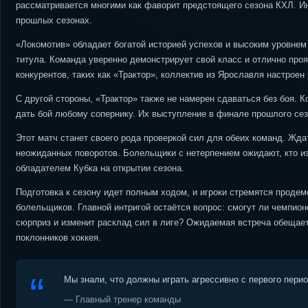
рассматривается многими как фаворит предстоящего сезона КХЛ. И
прошлых сезонах.
«Локомотив» обладает богатой историей успехов и высоким уровнем 
титула. Команда уверенно демонстрирует свой класс и отлично про
конкурентов, таких как «Трактор», коллектив из Ярославля настроен
С другой стороны, «Трактор» также не намерен сдаваться без боя. К
дать бой любому сопернику. Их выступление в финале прошлого сезо
Этот матч станет своего рода проверкой сил для обеих команд. Жда
неожиданных поворотов. Болельщики с нетерпением ожидают, кто из
обладателем Кубка на открытии сезона.
Подготовка к сезону идет полным ходом, и игроки стремятся продем
болельщиков. Главной интригой остаётся вопрос: смогут ли чемпио
сюрприз и изменит расклад сил в лиге? Ожидаемая встреча обещает
поклонников хоккея.
Мы знали, что должны играть агрессивно с первого пери
— Главный тренер команды