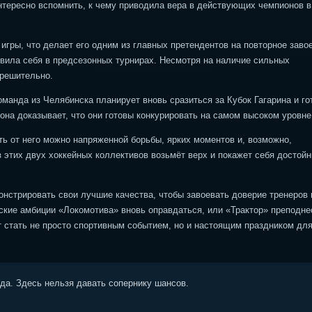
нтересно вспомнить, к чему приводила вера в действующих чемпионов в
игры, что делает его одним из главных претендентов на повторное заво
явила себя в предсезонных турнирах. Несмотря на наличие сильных
 решительно.
оманда из Челябинска планирует вновь сразиться за Кубок Гагарина и го
на доказывает, что они готовы конкурировать на самом высоком уровне
ть от него можно напряженной борьбы, ярких моментов и, возможно,
 этих двух хоккейных коллективов возьмёт верх и покажет себя достой
онстрировать свои лучшие качества, чтобы завоевать доверие тренеров 
нские амбиции «Локомотива» вновь оправдаться, или «Трактор» преподне
 стать не просто спортивным событием, но и настоящим праздником для
ода. Здесь нельзя давать сопернику шансов.