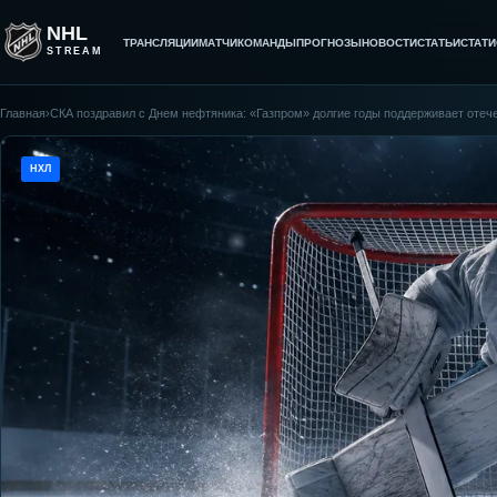
NHL
ТРАНСЛЯЦИИ
МАТЧИ
КОМАНДЫ
ПРОГНОЗЫ
НОВОСТИ
СТАТЬИ
СТАТИ
STREAM
Главная
›
СКА поздравил с Днем нефтяника: «Газпром» долгие годы поддерживает отеч
НХЛ