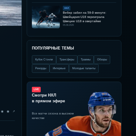
НХЛ
Вебер забил на 59-й минуте:
Швейцария U18 переиграла
Швецию U18 в овертайме
05.08.2026
ПОПУЛЯРНЫЕ ТЕМЫ
Кубок Стэнли
Трансферы
Травмы
Обзоры
Рекорды
Интервью
Молодые таланты
LIVE
Смотри НХЛ
в прямом эфире
◉ ◉ ◉ ↗
Все матчи сезона в высоком
качестве