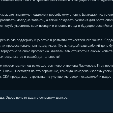
Хоккейный клуб СКА с искренним уважением и благодарностью поздравля
казывают значимую поддержку российскому спорту. Благодаря их усили
 развивать молодые таланты, а также создавать условия для роста спор
ет клубу укреплять свои позиции и вносить вклад в будущее российског
рерывную поддержку и участие в развитии отечественного хоккея. Серд
с их профессиональным праздником. Пусть каждый ваш рабочий день бу
и гордостью за свою профессию. Желаем вам стойкости в любых испыта
ых результатов в вашей деятельности!
м первом матче под руководством нового тренера Ларионова. Игра прот
 7 шайб. Несмотря на это поражение, команда намерена извлечь уроки 
м. СКА продолжает стремиться к улучшению своих показателей и надеет
ода. Здесь нельзя давать сопернику шансов.