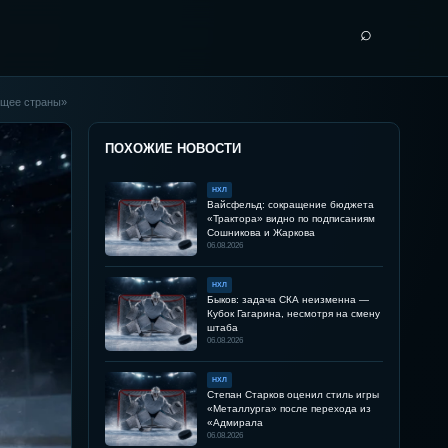
⌕
ущее страны»
ПОХОЖИЕ НОВОСТИ
НХЛ
Вайсфельд: сокращение бюджета
«Трактора» видно по подписаниям
Сошникова и Жаркова
06.08.2026
НХЛ
Быков: задача СКА неизменна —
Кубок Гагарина, несмотря на смену
штаба
06.08.2026
НХЛ
Степан Старков оценил стиль игры
«Металлурга» после перехода из
«Адмирала
06.08.2026