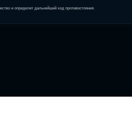
ство и определит дальнейший ход противостояния.
вигация
Информация