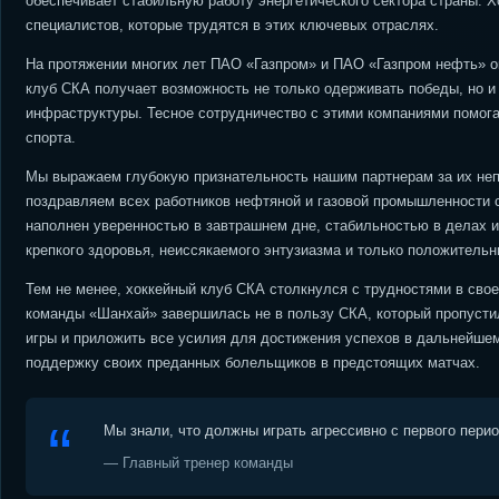
обеспечивает стабильную работу энергетического сектора страны. 
специалистов, которые трудятся в этих ключевых отраслях.
На протяжении многих лет ПАО «Газпром» и ПАО «Газпром нефть» о
клуб СКА получает возможность не только одерживать победы, но и
инфраструктуры. Тесное сотрудничество с этими компаниями помога
спорта.
Мы выражаем глубокую признательность нашим партнерам за их неп
поздравляем всех работников нефтяной и газовой промышленности 
наполнен уверенностью в завтрашнем дне, стабильностью в делах 
крепкого здоровья, неиссякаемого энтузиазма и только положительн
Тем не менее, хоккейный клуб СКА столкнулся с трудностями в свое
команды «Шанхай» завершилась не в пользу СКА, который пропустил
игры и приложить все усилия для достижения успехов в дальнейше
поддержку своих преданных болельщиков в предстоящих матчах.
Мы знали, что должны играть агрессивно с первого пери
— Главный тренер команды