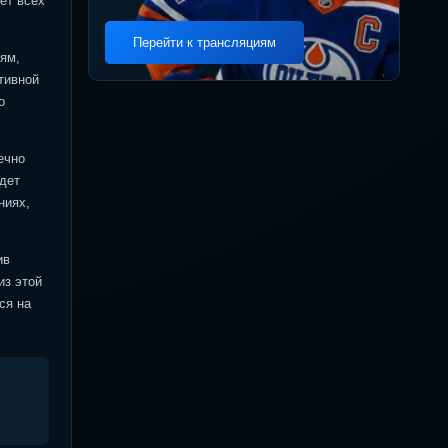
ет всех
Перейти к трансляциям
ям,
тивной
о
ечно
дет
ниях,
ив
из этой
ся на