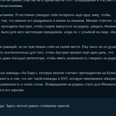
я он не принял участие ни в одном матче НХЛ. Возвращение в Россию с
впечатлениями.
танием. Я постоянно убеждал себя потерпеть ещё одну зиму, чтобы,
том, что именно его раздражало в жизни за океаном, Михаил ответил, ч
 проходили быстрее, чтобы скорее вернуться на родину, увидеть близких
были для него настоящим праздником, когда он, с улыбкой на лице, об
а границей, он не чувствовал себя на своём месте. Ему было не по душе
ту исключительно для того, чтобы быстрее прошёл ещё один день, это
 даже посещал репетитора, чтобы иметь возможность говорить на род
тью команды «Ак Барс», которую многие считают претендентом на Кубок
ность в том, что нет такой команды в КХЛ, которую невозможно обыграт
уверенность в своих силах. Возвращение на родину стало для Михаила
 в его карьере.
ода. Здесь нельзя давать сопернику шансов.