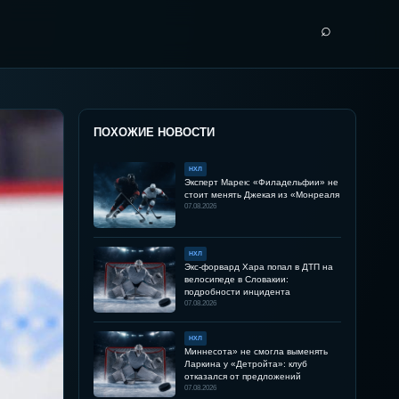
⌕
ПОХОЖИЕ НОВОСТИ
НХЛ
Эксперт Марек: «Филадельфии» не
стоит менять Джекая из «Монреаля
07.08.2026
НХЛ
Экс-форвард Хара попал в ДТП на
велосипеде в Словакии:
подробности инцидента
07.08.2026
НХЛ
Миннесота» не смогла выменять
Ларкина у «Детройта»: клуб
отказался от предложений
07.08.2026