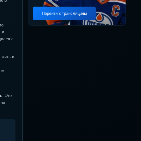
тало
Перейти к трансляциям
то
 и
щался с
 жить в
ном
ь. Это
 не