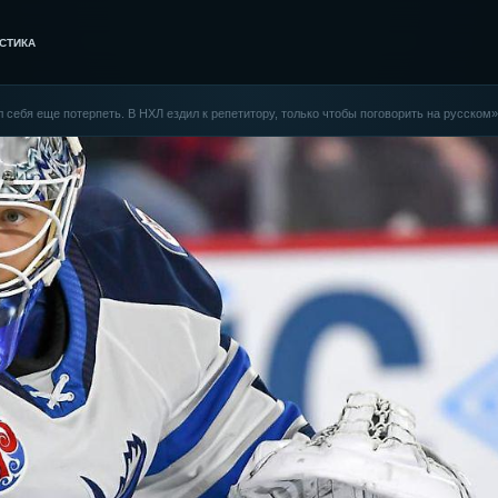
СТИКА
 себя еще потерпеть. В НХЛ ездил к репетитору, только чтобы поговорить на русском»