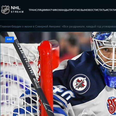
NHL
ТРАНСЛЯЦИИ
МАТЧИ
КОМАНДЫ
ПРОГНОЗЫ
НОВОСТИ
СТАТЬИ
СТАТИ
STREAM
Главная
›
Бердин о жизни в Северной Америке: «Все раздражало, каждый год уговаривал
НХЛ