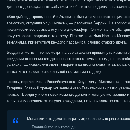
Северной Америке длилась с 2016 по 2022 годы, однако за это врем
для него долгожданным событием, и об этом он поделился своими 
«Каждый год, проведенный в Америке, был для меня настоящим испы
возможно, ситуация улучшилась», — рассказал Бердин. На вопрос о 
практически всё вызывало у него дискомфорт. Он мечтал, чтобы дни
почувствовать родную атмосферу. Перелёты из Нью-Йорка в Москву 
земляками, приветствуя каждого пассажира, словно старого друга.
Бердин отметил, что несмотря на все старания привыкнуть к жизни з
ожидании окончания каждого нового сезона. «Если ты идёшь на рабо
ужасно», — поделился своими переживаниями Михаил. В Америке он
языке, что говорит о его сильной ностальгии по дому.
Теперь, вернувшись в Российскую хоккейную лигу, Михаил стал час
Гагарина. Главный тренер команды Анвар Гатиятулин выразил уверен
придаёт Бердину и его новой команде дополнительную мотивацию и 
только избавлением от тягучего ожидания, но и началом нового этапа
Мы знали, что должны играть агрессивно с первого пери
— Главный тренер команды