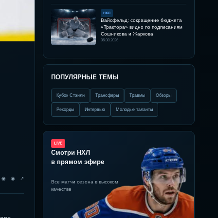
НХЛ
Вайсфельд: сокращение бюджета
«Трактора» видно по подписаниям
Сошникова и Жаркова
06.08.2026
ПОПУЛЯРНЫЕ ТЕМЫ
Кубок Стэнли
Трансферы
Травмы
Обзоры
Рекорды
Интервью
Молодые таланты
LIVE
Смотри НХЛ
в прямом эфире
◉ ◉ ◉ ↗
Все матчи сезона в высоком
качестве