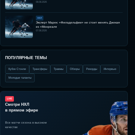
08.08.2026
НХЛ
Эксперт Марек: «Филадельфии» не стоит менять Джекая
из «Монреаля
07.08.2026
ПОПУЛЯРНЫЕ ТЕМЫ
Кубок Стэнли
Трансферы
Травмы
Обзоры
Рекорды
Интервью
Молодые таланты
LIVE
Смотри НХЛ
в прямом эфире
Все матчи сезона в высоком
качестве