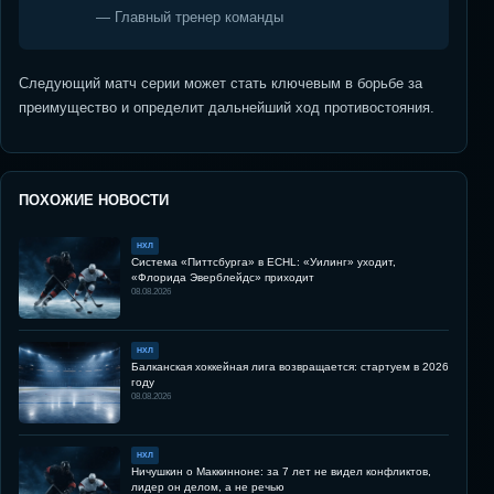
— Главный тренер команды
Следующий матч серии может стать ключевым в борьбе за
преимущество и определит дальнейший ход противостояния.
ПОХОЖИЕ НОВОСТИ
НХЛ
Система «Питтсбурга» в ECHL: «Уилинг» уходит,
«Флорида Эверблейдс» приходит
08.08.2026
НХЛ
Балканская хоккейная лига возвращается: стартуем в 2026
году
08.08.2026
НХЛ
Ничушкин о Маккинноне: за 7 лет не видел конфликтов,
лидер он делом, а не речью