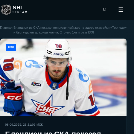
NHL
⌕
☰
STREAM
Главная
›
Бландиси из СКА показал неприличный жест в адрес скамейки «Торпедо»
и был удален до конца матча. Это его 1-я игра в КХЛ
НХЛ
08.09.2025, 23:21:06
МСК