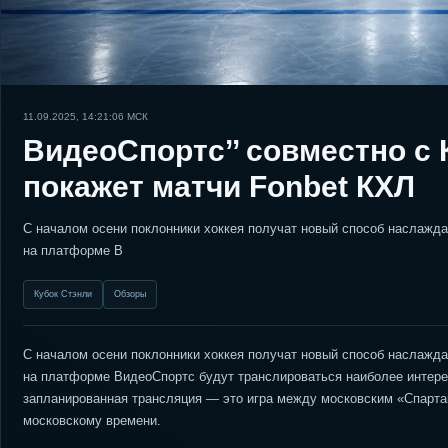
11.09.2025, 14:21:06
МСК
ВидеоСпортс’’ совместно с
покажет матчи Fonbet КХЛ
С началом осени поклонники хоккея получат новый способ наслажда
на платформе В
Кубок Стэнли
Обзоры
С началом осени поклонники хоккея получат новый способ наслажда
на платформе ВидеоСпортс будут транслироваться наиболее интерес
запланированная трансляция — это игра между московским «Спартак
московскому времени.