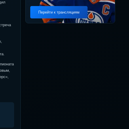
дил
Перейти к трансляциям
стреча
ы,
та.
мпионата
новым,
ерс»,