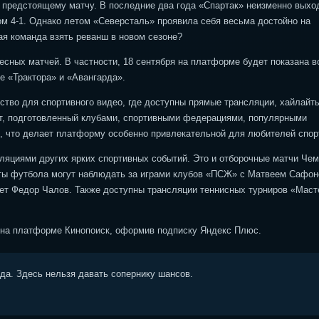
и предстоящему матчу. В последние два года «Спартак» неизменно выхо
ом 4-1. Однако летом «Северсталь» проявила себя весьма достойно на
ая команда взять реванш в новом сезоне?
есных матчей. В частности, 18 сентября на платформе будет показана в
е «Трактора» и «Авангарда».
тво для спортивного видео, где доступны прямые трансляции, хайлайт
нт, подготовленный клубами, спортивными федерациями, популярными
ы, что делает платформу особенно привлекательной для любителей спор
ляциями других ярких спортивных событий. Это и отборочные матчи Че
аты футбола могут наблюдать за играми клубов «ПСЖ» с Матвеем Сафо
ет Федор Чалов. Также доступны трансляции теннисных турниров «Маст
х на платформе Кинопоиск, оформив подписку Яндекс Плюс.
ода. Здесь нельзя давать сопернику шансов.