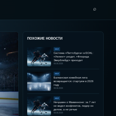
⌕
ПОХОЖИЕ НОВОСТИ
НХЛ
Система «Питтсбурга» в ECHL:
«Уилинг» уходит, «Флорида
Эверблейдс» приходит
08.08.2026
НХЛ
Балканская хоккейная лига
возвращается: стартуем в 2026
году
08.08.2026
НХЛ
Ничушкин о Маккинноне: за 7 лет
не видел конфликтов, лидер он
делом, а не речью
08.08.2026