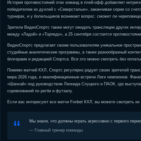
История противостояний этих команд в плей-офф добавляет интриг
победителем из дуэлей с «Северсталью», заканчивая серии со счет
турнирах, и у болельщиков возникает вопрос: сможет ли череповецк
Зрители ВидеоСпортс также могут ожидать трансляции других интер
между «Ладой» и «Торпедо», а 25 сентября состоится противостояни
ВидеоСпортс предлагает своим пользователям уникальное пространс
студийные аналитические программы, а также разнообразный конте
блогерами и редакцией Спортса. Все это можно смотреть без оплат
Помимо матчей КХЛ, Спортс регулярно радует своих зрителей транс
мира 2026 года, и квалификационные встречи Лиги чемпионов. Фан
«Шанхай» под руководством Леонида Слуцкого и ПАОК, где выступа
соревнований по регби и футзалу.
Если вас интересуют все матчи Fonbet КХЛ, вы можете смотреть и
Мы знали, что должны играть агрессивно с первого пери
— Главный тренер команды