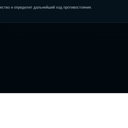
ство и определит дальнейший ход противостояния.
вигация
Информация