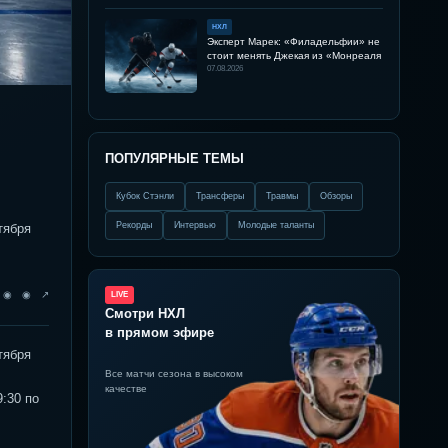
НХЛ
Эксперт Марек: «Филадельфии» не
стоит менять Джекая из «Монреаля
07.08.2026
ПОПУЛЯРНЫЕ ТЕМЫ
Кубок Стэнли
Трансферы
Травмы
Обзоры
Рекорды
Интервью
Молодые таланты
тября
◉ ◉ ◉ ↗
LIVE
Смотри НХЛ
в прямом эфире
тября
Все матчи сезона в высоком
качестве
:30 по