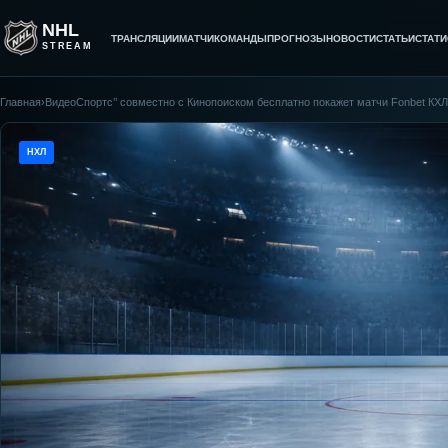
NHL
ТРАНСЛЯЦИИ
МАТЧИ
КОМАНДЫ
ПРОГНОЗЫ
НОВОСТИ
СТАТЬИ
СТАТИ
STREAM
Главная
›
ВидеоСпортс’’ совместно с Кинопоиском бесплатно покажет матчи Fonbet КХЛ
НХЛ