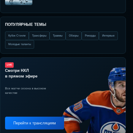
ПОПУЛЯРНЫЕ ТЕМЫ
Кубок Стэнли
Трансферы
Травмы
Обзоры
Рекорды
Интервью
Молодые таланты
LIVE
Смотри НХЛ
в прямом эфире
Все матчи сезона в высоком
качестве
Перейти к трансляциям