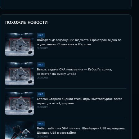
ПОХОЖИЕ НОВОСТИ
НХЛ
Вайсфельд: сокращение бюджета «Трактора» видно по
подписаниям Сошникова и Жаркова
06.08.2026
НХЛ
Быков: задача СКА неизменна — Кубок Гагарина,
несмотря на смену штаба
06.08.2026
НХЛ
Степан Старков оценил стиль игры «Металлурга» после
перехода из «Адмирала
06.08.2026
НХЛ
Вебер забил на 59-й минуте: Швейцария U18 переиграла
Швецию U18 в овертайме
05.08.2026