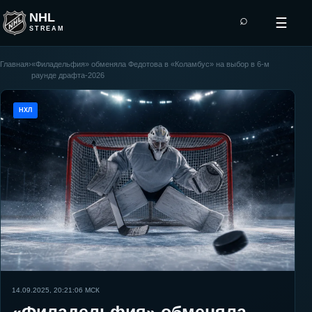
NHL
⌕
☰
STREAM
Главная
›
«Филадельфия» обменяла Федотова в «Коламбус» на выбор в 6-м
раунде драфта-2026
НХЛ
14.09.2025, 20:21:06
МСК