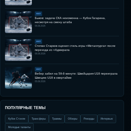
НХЛ
Быков: задача СКА неизменна — Кубок Гагарина,
несмотря на смену штаба
06.08.2026
НХЛ
Степан Старков оценил стиль игры «Металлурга» после
перехода из «Адмирала
06.08.2026
НХЛ
Вебер забил на 59-й минуте: Швейцария U18 переиграла
Швецию U18 в овертайме
05.08.2026
ПОПУЛЯРНЫЕ ТЕМЫ
Кубок Стэнли
Трансферы
Травмы
Обзоры
Рекорды
Интервью
Молодые таланты