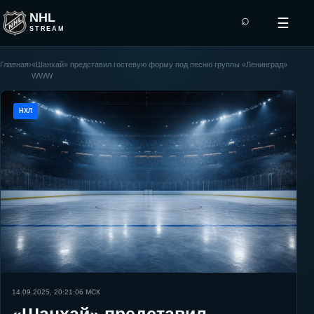
NHL
⌕
☰
STREAM
Главная
›
«Шанхай» представил гостевую форму под песню группы «Ленинград»
WWW
НХЛ
14.09.2025, 20:21:06
МСК