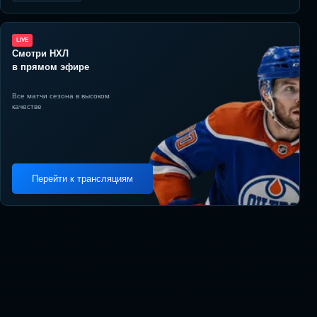
LIVE
Смотри НХЛ
в прямом эфире
Все матчи сезона в высоком
качестве
Перейти к трансляциям