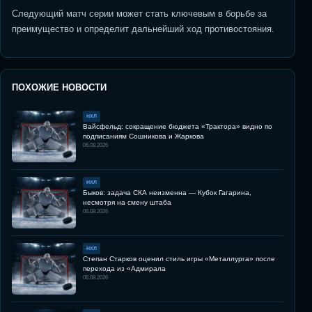
Следующий матч серии может стать ключевым в борьбе за
преимущество и определит дальнейший ход противостояния.
ПОХОЖИЕ НОВОСТИ
НХЛ
Вайсфельд: сокращение бюджета «Трактора» видно по
подписаниям Сошникова и Жаркова
06.08.2026
НХЛ
Быков: задача СКА неизменна — Кубок Гагарина,
несмотря на смену штаба
06.08.2026
НХЛ
Степан Старков оценил стиль игры «Металлурга» после
перехода из «Адмирала
06.08.2026