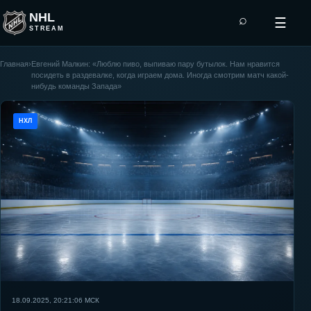
NHL
⌕
☰
STREAM
Главная
›
Евгений Малкин: «Люблю пиво, выпиваю пару бутылок. Нам нравится
посидеть в раздевалке, когда играем дома. Иногда смотрим матч какой-
нибудь команды Запада»
НХЛ
18.09.2025, 20:21:06
МСК