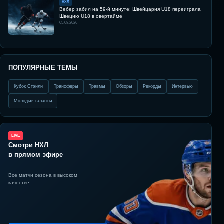
НХЛ
Вебер забил на 59-й минуте: Швейцария U18 переиграла
Швецию U18 в овертайме
05.08.2026
ПОПУЛЯРНЫЕ ТЕМЫ
Кубок Стэнли
Трансферы
Травмы
Обзоры
Рекорды
Интервью
Молодые таланты
LIVE
Смотри НХЛ
в прямом эфире
Все матчи сезона в высоком
качестве