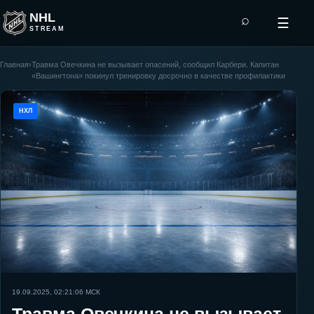
NHL
⌕
☰
STREAM
Главная
›
Травма Овечкина не вызывает опасений, сообщил Карбери. Капитан
«Вашингтона» покинул тренировку досрочно в качестве профилактики
НХЛ
19.09.2025, 02:21:06
МСК