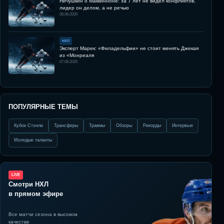
Ничушкин о Маккинноне: за 7 лет не видел конфликтов,
лидер он делом, а не речью
08.08.2026
НХЛ
Эксперт Марек: «Филадельфии» не стоит менять Джекая
из «Монреаля
07.08.2026
ПОПУЛЯРНЫЕ ТЕМЫ
Кубок Стэнли
Трансферы
Травмы
Обзоры
Рекорды
Интервью
Молодые таланты
LIVE
Смотри НХЛ
в прямом эфире
Все матчи сезона в высоком
качестве