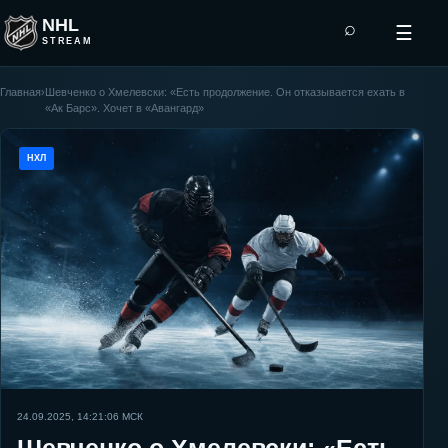
NHL
⌕
☰
STREAM
Главная
›
Шевченко о Хмелевски: «Есть продолжение. Он отказывается ехать в
«Ак Барс». Хочет в «Авангард»
НХЛ
24.09.2025, 14:21:06
МСК