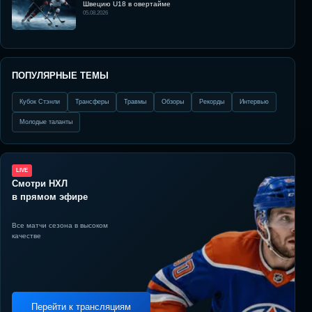
Швецию U18 в овертайме
05.08.2026
ПОПУЛЯРНЫЕ ТЕМЫ
Кубок Стэнли
Трансферы
Травмы
Обзоры
Рекорды
Интервью
Молодые таланты
LIVE
Смотри НХЛ
в прямом эфире
Все матчи сезона в высоком
качестве
Перейти к трансляциям