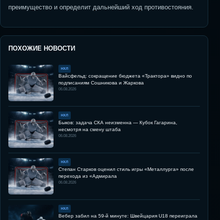
преимущество и определит дальнейший ход противостояния.
ПОХОЖИЕ НОВОСТИ
НХЛ
Вайсфельд: сокращение бюджета «Трактора» видно по
подписаниям Сошникова и Жаркова
06.08.2026
НХЛ
Быков: задача СКА неизменна — Кубок Гагарина,
несмотря на смену штаба
06.08.2026
НХЛ
Степан Старков оценил стиль игры «Металлурга» после
перехода из «Адмирала
06.08.2026
НХЛ
Вебер забил на 59-й минуте: Швейцария U18 переиграла