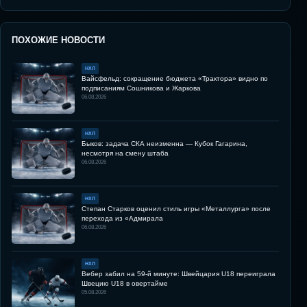
ПОХОЖИЕ НОВОСТИ
НХЛ
Вайсфельд: сокращение бюджета «Трактора» видно по
подписаниям Сошникова и Жаркова
06.08.2026
НХЛ
Быков: задача СКА неизменна — Кубок Гагарина,
несмотря на смену штаба
06.08.2026
НХЛ
Степан Старков оценил стиль игры «Металлурга» после
перехода из «Адмирала
06.08.2026
НХЛ
Вебер забил на 59-й минуте: Швейцария U18 переиграла
Швецию U18 в овертайме
05.08.2026