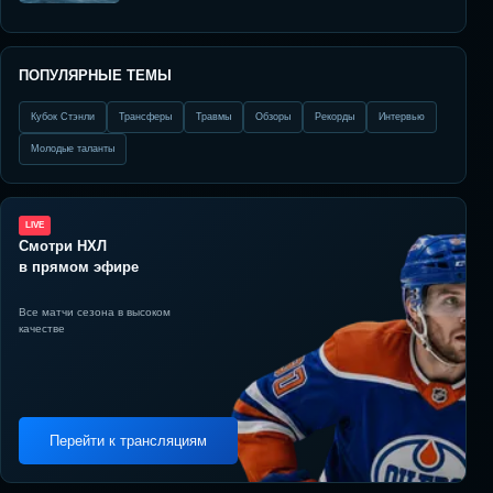
ПОПУЛЯРНЫЕ ТЕМЫ
Кубок Стэнли
Трансферы
Травмы
Обзоры
Рекорды
Интервью
Молодые таланты
LIVE
Смотри НХЛ
в прямом эфире
Все матчи сезона в высоком
качестве
Перейти к трансляциям