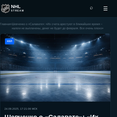
NHL
⌕
☰
STREAM
Главная
›
Шевченко о «Салавате»: «Их счета арестуют в ближайшее время –
налоги не выплачены, денег не будет до февраля. Все очень плохо»
НХЛ
24.09.2025, 17:21:06
МСК