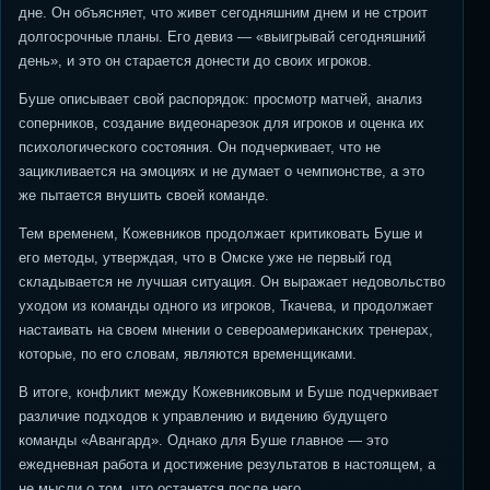
дне. Он объясняет, что живет сегодняшним днем и не строит
долгосрочные планы. Его девиз — «выигрывай сегодняшний
день», и это он старается донести до своих игроков.
Буше описывает свой распорядок: просмотр матчей, анализ
соперников, создание видеонарезок для игроков и оценка их
психологического состояния. Он подчеркивает, что не
зацикливается на эмоциях и не думает о чемпионстве, а это
же пытается внушить своей команде.
Тем временем, Кожевников продолжает критиковать Буше и
его методы, утверждая, что в Омске уже не первый год
складывается не лучшая ситуация. Он выражает недовольство
уходом из команды одного из игроков, Ткачева, и продолжает
настаивать на своем мнении о североамериканских тренерах,
которые, по его словам, являются временщиками.
В итоге, конфликт между Кожевниковым и Буше подчеркивает
различие подходов к управлению и видению будущего
команды «Авангард». Однако для Буше главное — это
ежедневная работа и достижение результатов в настоящем, а
не мысли о том, что останется после него.