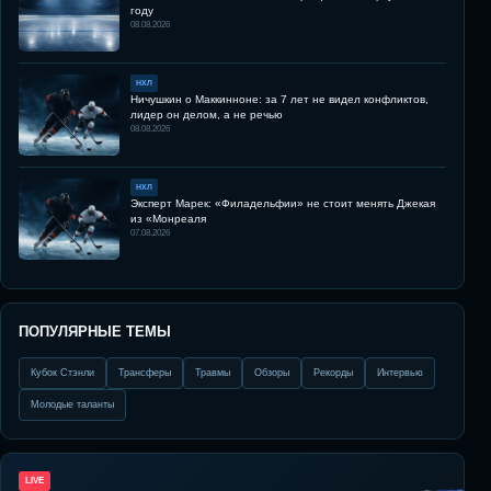
году
08.08.2026
НХЛ
Ничушкин о Маккинноне: за 7 лет не видел конфликтов,
лидер он делом, а не речью
08.08.2026
НХЛ
Эксперт Марек: «Филадельфии» не стоит менять Джекая
из «Монреаля
07.08.2026
ПОПУЛЯРНЫЕ ТЕМЫ
Кубок Стэнли
Трансферы
Травмы
Обзоры
Рекорды
Интервью
Молодые таланты
LIVE