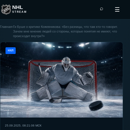
NHL
⌕
☰
STREAM
Главная
›
Ги Буше о критике Кожевникова: «Без разницы, что там кто-то говорит.
Зачем мне мнение людей со стороны, которые понятия не имеют, что
происходит внутри?»
НХЛ
25.09.2025, 08:21:06
МСК