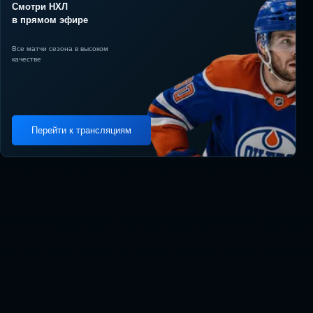
Смотри НХЛ
в прямом эфире
Все матчи сезона в высоком
качестве
Перейти к трансляциям