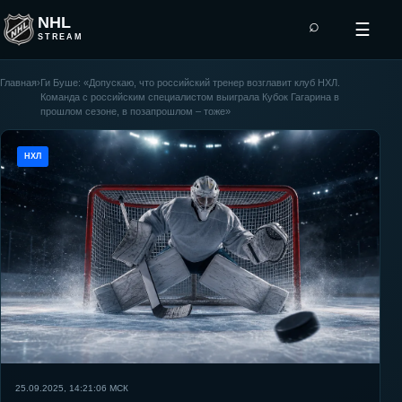
NHL
⌕
☰
STREAM
Главная
›
Ги Буше: «Допускаю, что российский тренер возглавит клуб НХЛ.
Команда с российским специалистом выиграла Кубок Гагарина в
прошлом сезоне, в позапрошлом – тоже»
НХЛ
25.09.2025, 14:21:06
МСК