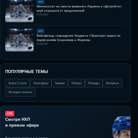
НХЛ
Миннесота» не смогла выменять Ларкина у «Детройта»:
клуб отказался от предложений
07.08.2026
НХЛ
Вайсфельд: сокращение бюджета «Трактора» видно по
подписаниям Сошникова и Жаркова
06.08.2026
ПОПУЛЯРНЫЕ ТЕМЫ
Кубок Стэнли
Трансферы
Травмы
Обзоры
Рекорды
Интервью
Молодые таланты
LIVE
Смотри НХЛ
в прямом эфире
Все матчи сезона в высоком