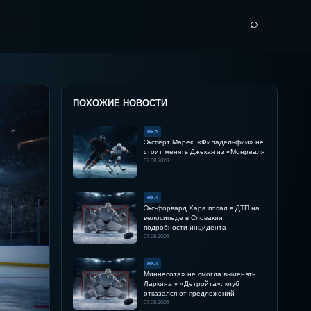
⌕
ПОХОЖИЕ НОВОСТИ
НХЛ
Эксперт Марек: «Филадельфии» не
стоит менять Джекая из «Монреаля
07.08.2026
НХЛ
Экс-форвард Хара попал в ДТП на
велосипеде в Словакии:
подробности инцидента
07.08.2026
НХЛ
Миннесота» не смогла выменять
Ларкина у «Детройта»: клуб
отказался от предложений
07.08.2026