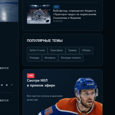
НХЛ
Вайсфельд: сокращение бюджета
«Трактора» видно по подписаниям
Сошникова и Жаркова
06.08.2026
ПОПУЛЯРНЫЕ ТЕМЫ
Кубок Стэнли
Трансферы
Травмы
Обзоры
Рекорды
Интервью
Молодые таланты
вится
LIVE
Смотри НХЛ
◉ ◉ ◉ ↗
в прямом эфире
Все матчи сезона в высоком
вится
качестве