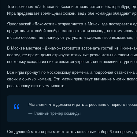
Тем временем «Ак Барс» из Казани отправляется в Екатеринбург, г
Игра предвещает зрелищный хоккей, ведь обе команды обладают ярк
Ярославский «Локомотив» отправляется в Минск, где постарается о
представляют собой особую сложность для команд, поэтому яросла
в свою очередь, не планируют уступать и сделают всё возможное, 
В Москве местное «Динамо» готовится встречать гостей из Нижнека
последнее время демонстрируют отличные результаты на своем льд
поскольку каждая из них стремится укрепить свои позиции в турнирн
Все игры пройдут по московскому времени, а подробная статистика
своих любимых команд. Эти матчи привлекут внимание многих покло
расстановку сил в чемпионате.
Мы знали, что должны играть агрессивно с первого пери
— Главный тренер команды
Следующий матч серии может стать ключевым в борьбе за преимуще