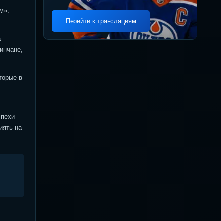
м».
Перейти к трансляциям
а
инчане,
торые в
спехи
иять на