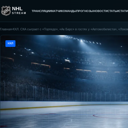
NHL
ТРАНСЛЯЦИИ
МАТЧИ
КОМАНДЫ
ПРОГНОЗЫ
НОВОСТИ
СТАТЬИ
СТАТИ
STREAM
Главная
›
КХЛ. СКА сыграет с «Торпедо», «Ак Барс» в гостях у «Автомобилиста», «Лок
НХЛ