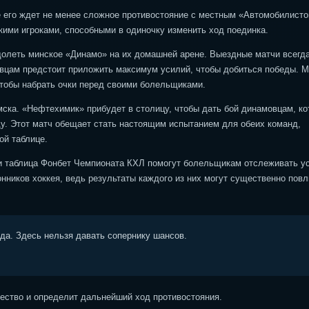
де его ждет не менее сложное противостояние с местным «Автомобилисто
ими игроками, способными в одиночку изменить ход поединка.
долеть минское «Динамо» на их домашней арене. Выездные матчи всегд
вцам предстоит приложить максимум усилий, чтобы добиться победы. М
чтобы набрать очки перед своими болельщиками.
мска. «Нефтехимик» прибудет в столицу, чтобы дать бой динамовцам, ко
у. Этот матч обещает стать настоящим испытанием для обеих команд,
ой таблице.
 и таблица Фонбет Чемпионата КХЛ помогут болельщикам отслеживать у
нников хоккея, ведь результаты каждого из них могут существенно повл
ода. Здесь нельзя давать сопернику шансов.
ство и определит дальнейший ход противостояния.