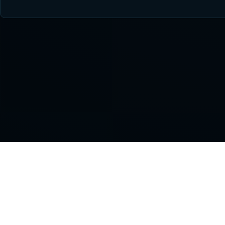
На
NHL
Тр
STREAM
Ма