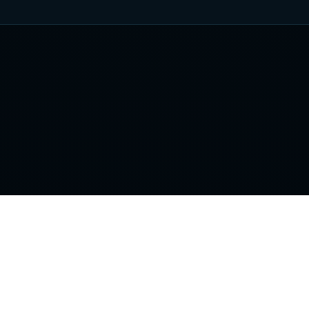
вигация
Информация
ансляции
Новости
тчи
Статьи