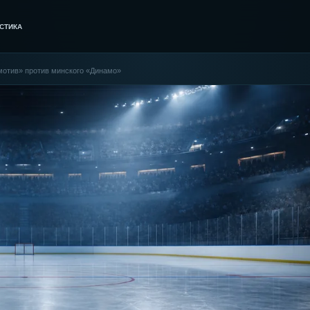
СТИКА
омотив» против минского «Динамо»