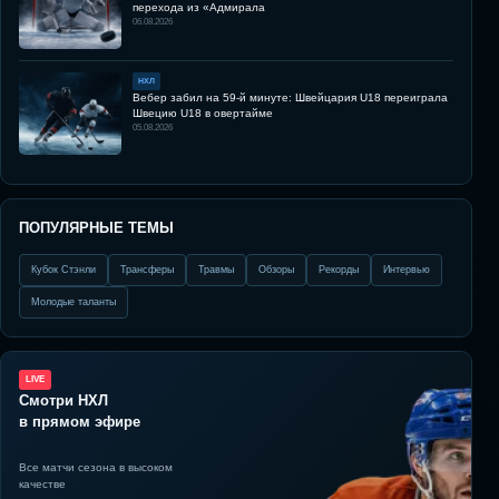
перехода из «Адмирала
06.08.2026
НХЛ
Вебер забил на 59-й минуте: Швейцария U18 переиграла
Швецию U18 в овертайме
05.08.2026
ПОПУЛЯРНЫЕ ТЕМЫ
Кубок Стэнли
Трансферы
Травмы
Обзоры
Рекорды
Интервью
Молодые таланты
LIVE
Смотри НХЛ
в прямом эфире
Все матчи сезона в высоком
качестве