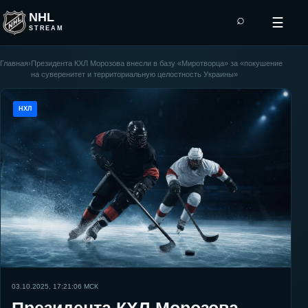
NHL
⌕
☰
STREAM
Главная
›
Президента КХЛ Морозова внесли в базу «Миротворца» за «покушение
на суверенитет и территориальную целостность Украины»
НХЛ
03.10.2025, 17:21:06
МСК