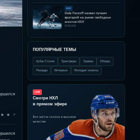
НХЛ
Daily Faceoff назвал лучших
вратарей на рынке свободных
агентов НХЛ
05.08.2026
ПОПУЛЯРНЫЕ ТЕМЫ
Кубок Стэнли
Трансферы
Травмы
Обзоры
Рекорды
Интервью
Молодые таланты
LIVE
вершился
Смотри НХЛ
в прямом эфире
◉ ◉ ◉ ↗
Все матчи сезона в высоком
качестве
вершился