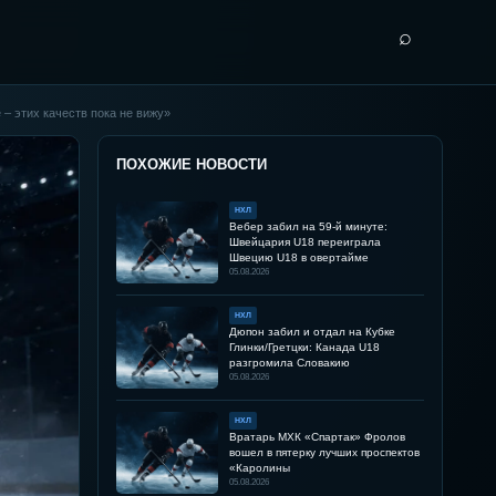
⌕
 – этих качеств пока не вижу»
ПОХОЖИЕ НОВОСТИ
НХЛ
Вебер забил на 59-й минуте:
Швейцария U18 переиграла
Швецию U18 в овертайме
05.08.2026
НХЛ
Дюпон забил и отдал на Кубке
Глинки/Гретцки: Канада U18
разгромила Словакию
05.08.2026
НХЛ
Вратарь МХК «Спартак» Фролов
вошел в пятерку лучших проспектов
«Каролины
05.08.2026