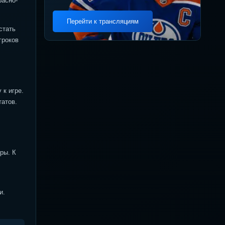
расно-
Перейти к трансляциям
стать
гроков
 к игре.
татов.
ры. К
и.