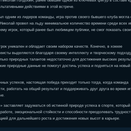
 Николай Голдобин, ранее бывший одной из ключевых фигур в составе к
ультативными действиями в этой встрече.
ыл одним из лидеров команды, игра против своего бывшего клуба могла 
Николай провел на льду минимальное количество времени среди всех и
чему игрок, который ранее был любимцем публики, не смог показать свои
рок уникален и обладает своим набором качеств. Конечно, в хоккее
кеисты выделяются благодаря своему интеллекту и творческому подходу
олько природных талантов недостаточно для достижения высоких резуль
какие природные данные не помогут достичь успеха и подняться на новый
ичных успехов, настоящая победа приходит только тогда, когда команда
ти, работать на общий результат и поддерживать друг друга во время иг
че.
м» заставляет задуматься об истинной природе успеха в спорте, который
й работе, эмоциональной стойкости и способности преодолевать трудност
цией для дальнейшего роста и достижения новых высот в карьере.