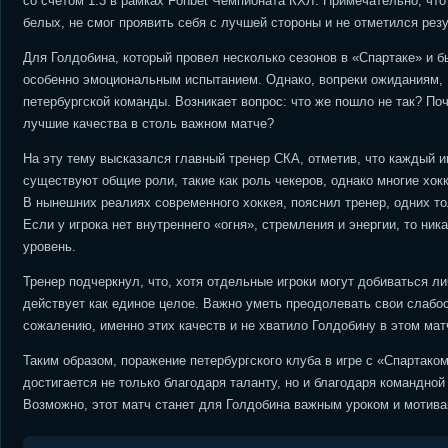
со счётом 1:3 в рамках Fonbet Чемпионата КХЛ. Примечательно, что
белых, не смог проявить себя с лучшей стороны и не отметился рез
Для Голдобина, который провел несколько сезонов в «Спартаке» и б
особенно эмоциональным испытанием. Однако, вопреки ожиданиям, 
петербургской команды. Возникает вопрос: что же пошло не так? По
лучшие качества в столь важном матче?
На эту тему высказался главный тренер СКА, отметив, что каждый иг
существуют общие роли, такие как роль чекеров, однако многие хок
В нынешних реалиях современного хоккея, пояснил тренер, одних т
Если у игрока нет внутреннего «огня», стремления и энергии, то ни
уровень.
Тренер подчеркнул, что, хотя отдельные игроки могут добиваться л
действует как единое целое. Важно уметь преодолевать свои слабос
сожалению, именно этих качеств и не хватило Голдобину в этом мат
Таким образом, поражение петербургского клуба в игре с «Спартако
достигается не только благодаря таланту, но и благодаря командно
Возможно, этот матч станет для Голдобина важным уроком и мотива