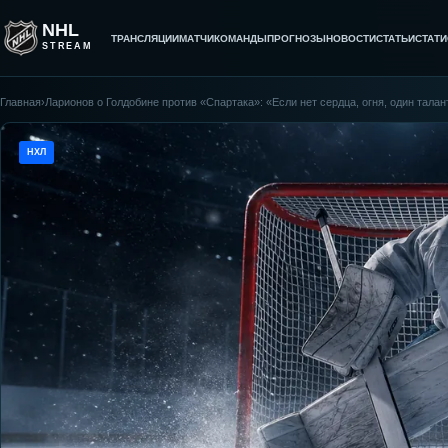
NHL
ТРАНСЛЯЦИИ
МАТЧИ
КОМАНДЫ
ПРОГНОЗЫ
НОВОСТИ
СТАТЬИ
СТАТИ
STREAM
Главная
›
Ларионов о Голдобине против «Спартака»: «Если нет сердца, огня, один тала
НХЛ