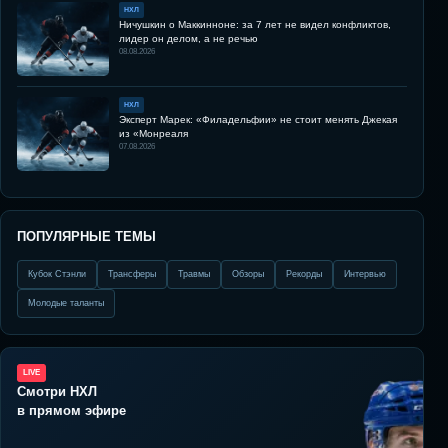
НХЛ
Ничушкин о Маккинноне: за 7 лет не видел конфликтов,
лидер он делом, а не речью
08.08.2026
НХЛ
Эксперт Марек: «Филадельфии» не стоит менять Джекая
из «Монреаля
07.08.2026
ПОПУЛЯРНЫЕ ТЕМЫ
Кубок Стэнли
Трансферы
Травмы
Обзоры
Рекорды
Интервью
Молодые таланты
LIVE
Смотри НХЛ
в прямом эфире