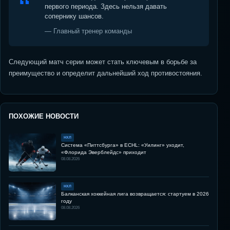
первого периода. Здесь нельзя давать
сопернику шансов.
— Главный тренер команды
Следующий матч серии может стать ключевым в борьбе за
преимущество и определит дальнейший ход противостояния.
ПОХОЖИЕ НОВОСТИ
НХЛ
Система «Питтсбурга» в ECHL: «Уилинг» уходит,
«Флорида Эверблейдс» приходит
08.08.2026
НХЛ
Балканская хоккейная лига возвращается: стартуем в 2026
году
08.08.2026