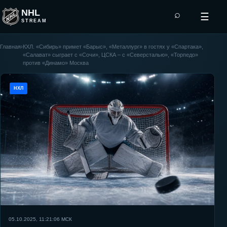
NHL
⌕
☰
STREAM
Главная
›
КХЛ. «Сибирь» примет «Барыс», «Металлург» в гостях у «Спартака»,
«Салават» сыграет с «Сочи», ЦСКА – с «Северсталью», «Торпедо»
против «Динамо» Москва
НХЛ
05.10.2025, 11:21:06
МСК