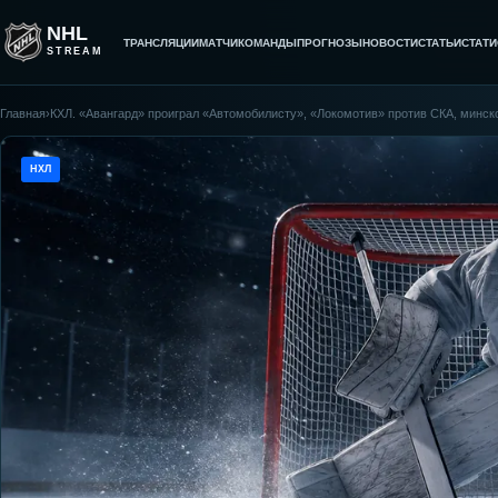
NHL
ТРАНСЛЯЦИИ
МАТЧИ
КОМАНДЫ
ПРОГНОЗЫ
НОВОСТИ
СТАТЬИ
СТАТИ
STREAM
Главная
›
КХЛ. «Авангард» проиграл «Автомобилисту», «Локомотив» против СКА, минск
НХЛ