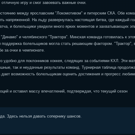
 отличную игру и смог завоевать важные очки.
востоянию между ярославским "Локомотивом" и питерским СКА. Обе ком
ть напряженной. На льду развернулась настоящая битва, где каждый го
матча, и болельщики увидели много ярких моментов и захватывающих эп
 "Динамо" и челябинского "Трактора". Минская команда готовилась к это
 и поддержка болельщиков могла стать решающим фактором. "Трактор", 
е за очки в чемпионате.
то удобно для поклонников хоккея, следящих за событиями КХЛ. Эти ма
ешные, так и неудачные результаты команд. Турнирная таблица продолж
та дает возможность болельщикам оценить достижения и прогресс люби
оций и оставил массу впечатлений, подтверждая, что текущий сезон
ода. Здесь нельзя давать сопернику шансов.