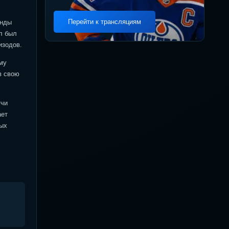
Перейти к трансляциям
анды
л был
изодов.
му
в свою
тчи
ает
мых