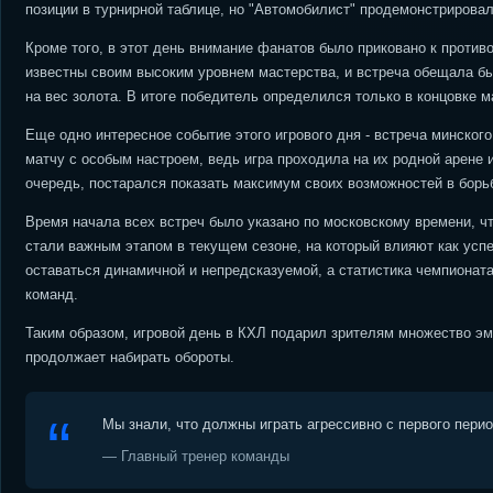
позиции в турнирной таблице, но "Автомобилист" продемонстрировал
Кроме того, в этот день внимание фанатов было приковано к проти
известны своим высоким уровнем мастерства, и встреча обещала бы
на вес золота. В итоге победитель определился только в концовке 
Еще одно интересное событие этого игрового дня - встреча минского
матчу с особым настроем, ведь игра проходила на их родной арене
очередь, постарался показать максимум своих возможностей в борьб
Время начала всех встреч было указано по московскому времени, ч
стали важным этапом в текущем сезоне, на который влияют как усп
оставаться динамичной и непредсказуемой, а статистика чемпиона
команд.
Таким образом, игровой день в КХЛ подарил зрителям множество эм
продолжает набирать обороты.
Мы знали, что должны играть агрессивно с первого пери
— Главный тренер команды