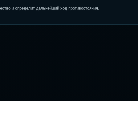
ство и определит дальнейший ход противостояния.
вигация
Информация