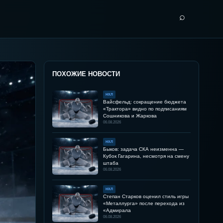
⌕
ПОХОЖИЕ НОВОСТИ
НХЛ
Вайсфельд: сокращение бюджета
«Трактора» видно по подписаниям
Сошникова и Жаркова
06.08.2026
НХЛ
Быков: задача СКА неизменна —
Кубок Гагарина, несмотря на смену
штаба
06.08.2026
НХЛ
Степан Старков оценил стиль игры
«Металлурга» после перехода из
«Адмирала
06.08.2026