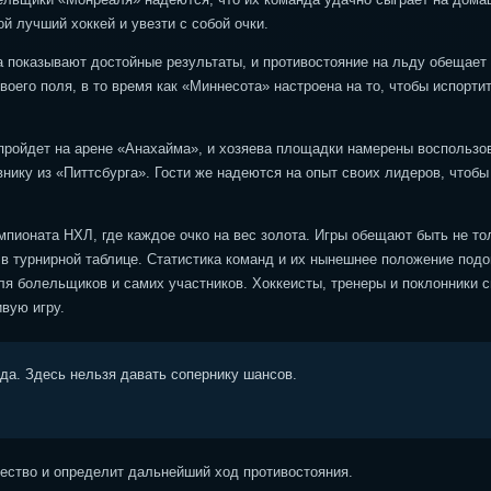
ой лучший хоккей и увезти с собой очки.
 показывают достойные результаты, и противостояние на льду обещает
его поля, в то время как «Миннесота» настроена на то, чтобы испорти
а пройдет на арене «Анахайма», и хозяева площадки намерены воспользо
нику из «Питтсбурга». Гости же надеются на опыт своих лидеров, чтобы
пионата НХЛ, где каждое очко на вес золота. Игры обещают быть не то
в турнирной таблице. Статистика команд и их нынешнее положение под
я болельщиков и самих участников. Хоккеисты, тренеры и поклонники с
вую игру.
ода. Здесь нельзя давать сопернику шансов.
ство и определит дальнейший ход противостояния.