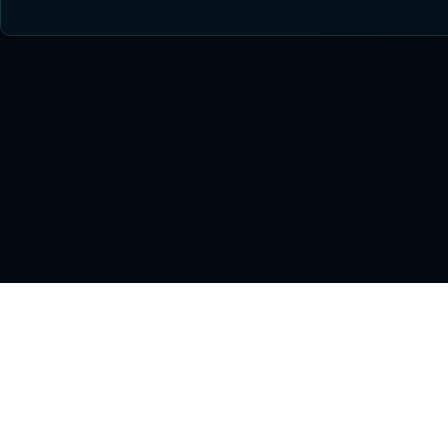
На
NHL
Тр
STREAM
Ма