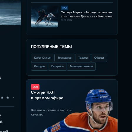
НХЛ
Эксперт Марек: «Филадельфии» не
стоит менять Джекая из «Монреаля
07.08.2026
ПОПУЛЯРНЫЕ ТЕМЫ
Кубок Стэнли
Трансферы
Травмы
Обзоры
Рекорды
Интервью
Молодые таланты
к
LIVE
Смотри НХЛ
◉ ◉ ◉ ↗
в прямом эфире
Все матчи сезона в высоком
к
качестве
й.
шней