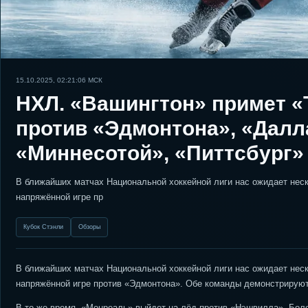
15.10.2025, 02:21:06
МСК
НХЛ. «Вашингтон» примет «
против «Эдмонтона», «Далл
«Миннесотой», «Питтсбург» 
В ближайших матчах Национальной хоккейной лиги нас ожидает нес
напряжённой игре пр
Кубок Стэнли
Обзоры
В ближайших матчах Национальной хоккейной лиги нас ожидает нес
напряжённой игре против «Эдмонтона». Обе команды демонстрируют 
В то же время, «Монреаль» выйдет на лёд против «Нэшвилла». Бол