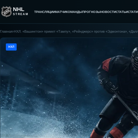
NHL
ТРАНСЛЯЦИИ
МАТЧИ
КОМАНДЫ
ПРОГНОЗЫ
НОВОСТИ
СТАТЬИ
СТАТИ
STREAM
Главная
›
НХЛ. «Вашингтон» примет «Тампу», «Рейнджерс» против «Эдмонтона», «Далла
НХЛ