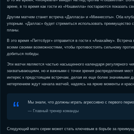
арене, в то время как гости из «Нэшвилла» постараются показать св
Другим матчем станет встреча «Далласа» и «Миннесоты». Оба клуба
упорным. «Даллас» будет стремиться использовать преимущество сво
планы.
В это время «Питтсбург» отправится в гости к «Анахайму». Встреч
всеми своими возможностями, чтобы противостоять сильному против
добиться победы.
Эти матчи являются частью насыщенного календаря регулярного чем
захватывающими, но и важными с точки зрения распределения мест 
интерес к предстоящим встречам, делая их еще более значимыми дл
нетерпением ждут начала матчей, надеясь на яркие моменты и краси
Мы знали, что должны играть агрессивно с первого пери
— Главный тренер команды
Следующий матч серии может стать ключевым в борьбе за преимуще