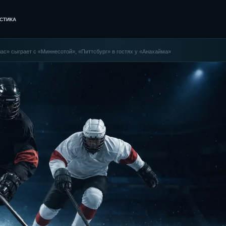
СТИКА
с» сыграет с «Миннесотой», «Питтсбург» в гостях у «Анахайма»