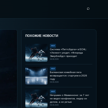
⌕
ПОХОЖИЕ НОВОСТИ
НХЛ
Система «Питтсбурга» в ECHL:
«Уилинг» уходит, «Флорида
Эверблейдс» приходит
08.08.2026
НХЛ
Балканская хоккейная лига
возвращается: стартуем в 2026
году
08.08.2026
НХЛ
Ничушкин о Маккинноне: за 7 лет
не видел конфликтов, лидер он
делом, а не речью
08.08.2026