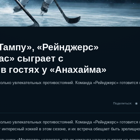
Тампу», «Рейнджерс»
ас» сыграет с
в гостях у «Анахайма»
колько увлекательных противостояний. Команда «Рейнджерс» готовится 
Поделиться: 
колько увлекательных противостояний. Команда «Рейнджерс» готовится 
интересный хоккей в этом сезоне, и их встреча обещает быть зрелищно
ельщики «Монреаля» надеются, что их команда удачно сыграет на дома