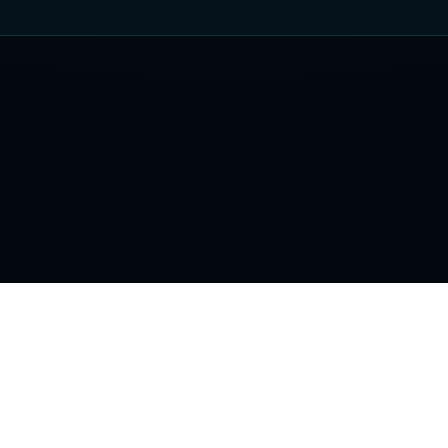
вигация
Информация
ансляции
Новости
тчи
Статьи