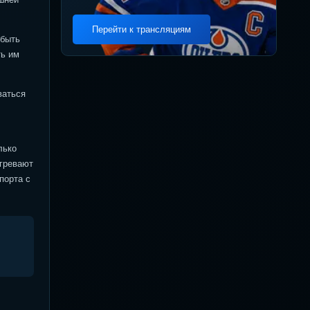
Перейти к трансляциям
 быть
ть им
ваться
лько
огревают
порта с