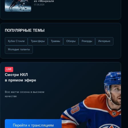
из «Монреаля
07.08.2026
ПОПУЛЯРНЫЕ ТЕМЫ
Кубок Стэнли
Трансферы
Травмы
Обзоры
Рекорды
Интервью
Молодые таланты
LIVE
Смотри НХЛ
в прямом эфире
Все матчи сезона в высоком
качестве
Перейти к трансляциям