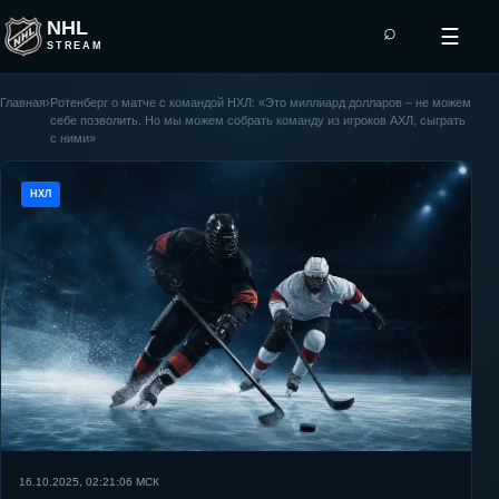
NHL
⌕
☰
STREAM
Главная
›
Ротенберг о матче с командой НХЛ: «Это миллиард долларов – не можем
себе позволить. Но мы можем собрать команду из игроков АХЛ, сыграть
с ними»
НХЛ
16.10.2025, 02:21:06
МСК