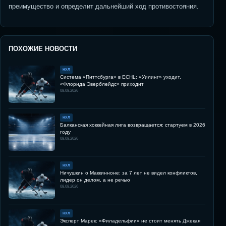
преимущество и определит дальнейший ход противостояния.
ПОХОЖИЕ НОВОСТИ
НХЛ
Система «Питтсбурга» в ECHL: «Уилинг» уходит,
«Флорида Эверблейдс» приходит
08.08.2026
НХЛ
Балканская хоккейная лига возвращается: стартуем в 2026
году
08.08.2026
НХЛ
Ничушкин о Маккинноне: за 7 лет не видел конфликтов,
лидер он делом, а не речью
08.08.2026
НХЛ
Эксперт Марек: «Филадельфии» не стоит менять Джекая