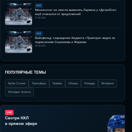
НХЛ
Миннесота» не смогла выменять Ларкина у «Детройта»:
клуб отказался от предложений
07.08.2026
НХЛ
Вайсфельд: сокращение бюджета «Трактора» видно по
подписаниям Сошникова и Жаркова
06.08.2026
ПОПУЛЯРНЫЕ ТЕМЫ
Кубок Стэнли
Трансферы
Травмы
Обзоры
Рекорды
Интервью
Молодые таланты
LIVE
Смотри НХЛ
в прямом эфире