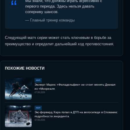
Мы знали, что должны играть агрессивно с
первого периода. Здесь нельзя давать
сопернику шансов.
— Главный тренер команды
Следующий матч серии может стать ключевым в борьбе за
преимущество и определит дальнейший ход противостояния.
ПОХОЖИЕ НОВОСТИ
НХЛ
Эксперт Марек: «Филадельфии» не стоит менять Джекая
из «Монреаля
07.08.2026
НХЛ
Экс-форвард Хара попал в ДТП на велосипеде в Словакии:
подробности инцидента
07.08.2026