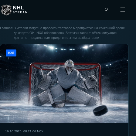
NHL
⌕
☰
STREAM
Главная
›
В Италии могут не провести тестовое мероприятие на хоккейной арене
до старта ОИ. НХЛ обеспокоена, Беттмэн заявил: «Если ситуация
достигнет предела, нам придется с этим разбираться»
НХЛ
16.10.2025, 08:21:06
МСК