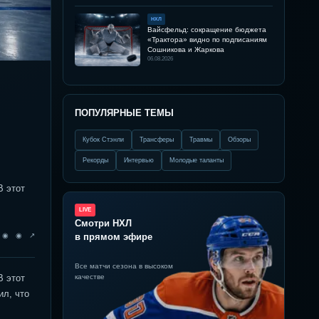
НХЛ
Вайсфельд: сокращение бюджета
«Трактора» видно по подписаниям
Сошникова и Жаркова
06.08.2026
ПОПУЛЯРНЫЕ ТЕМЫ
Кубок Стэнли
Трансферы
Травмы
Обзоры
Рекорды
Интервью
Молодые таланты
В этот
LIVE
Смотри НХЛ
◉ ◉ ◉ ↗
в прямом эфире
Все матчи сезона в высоком
В этот
качестве
ил, что