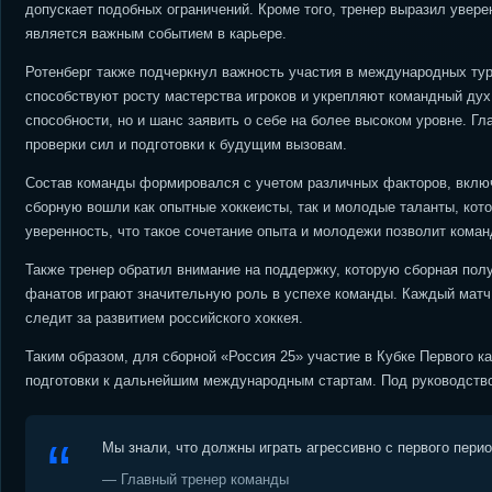
допускает подобных ограничений. Кроме того, тренер выразил увере
является важным событием в карьере.
Ротенберг также подчеркнул важность участия в международных турн
способствуют росту мастерства игроков и укрепляют командный дух.
способности, но и шанс заявить о себе на более высоком уровне. Г
проверки сил и подготовки к будущим вызовам.
Состав команды формировался с учетом различных факторов, включа
сборную вошли как опытные хоккеисты, так и молодые таланты, кот
уверенность, что такое сочетание опыта и молодежи позволит коман
Также тренер обратил внимание на поддержку, которую сборная пол
фанатов играют значительную роль в успехе команды. Каждый матч 
следит за развитием российского хоккея.
Таким образом, для сборной «Россия 25» участие в Кубке Первого к
подготовки к дальнейшим международным стартам. Под руководством
Мы знали, что должны играть агрессивно с первого пери
— Главный тренер команды