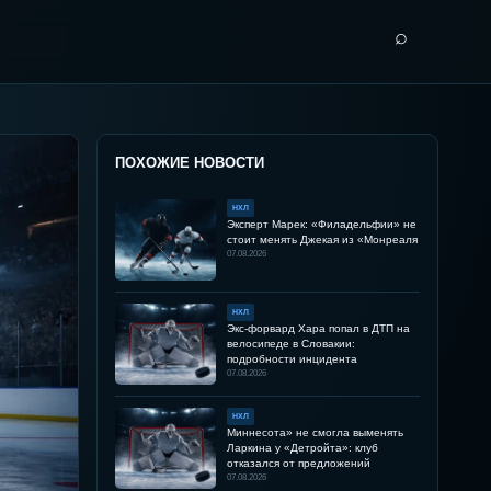
⌕
ПОХОЖИЕ НОВОСТИ
НХЛ
Эксперт Марек: «Филадельфии» не
стоит менять Джекая из «Монреаля
07.08.2026
НХЛ
Экс-форвард Хара попал в ДТП на
велосипеде в Словакии:
подробности инцидента
07.08.2026
НХЛ
Миннесота» не смогла выменять
Ларкина у «Детройта»: клуб
отказался от предложений
07.08.2026