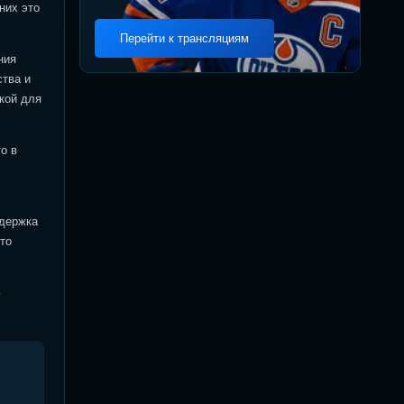
них это
Перейти к трансляциям
ния
ства и
кой для
о в
ддержка
то
ю