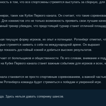
нность в том, что все спортсмены стремятся выступать за сборную, для 
ирах, таких как Кубок Первого канала. Он считает, что такие соревнова
 Для хоккеистов это не только возможность проявить свои лучшие каче
лавный тренер убежден, что предстоящий турнир станет отличной площад
я текущую форму игроков, их опыт и потенциал. Ротенберг отметил, чт
орые стремятся заявить о себе на международной арене. Он выразил
де показать достойный хоккей и добиться высоких результатов.
учает от болельщиков и общественности. По его словам, внимание и по
на Кубке Первого канала станет важным событием для игроков и всех, к
анала становится не просто спортивным соревнованием, а важной часть
 Ротенберга команда будет стремиться к победам и уверенной игре.
ода. Здесь нельзя давать сопернику шансов.