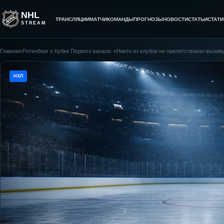
NHL
ТРАНСЛЯЦИИ
МАТЧИ
КОМАНДЫ
ПРОГНОЗЫ
НОВОСТИ
СТАТЬИ
СТАТИ
STREAM
Главная
›
Ротенберг о Кубке Первого канала: «Никто из клубов не препятствовал вызов
НХЛ