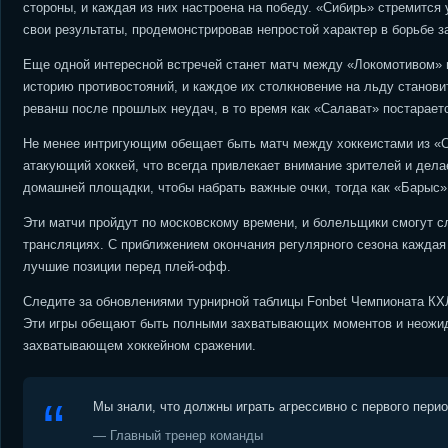
стороны, и каждая из них настроена на победу. «Сибирь» стремится
свои результаты, продемонстрировав непростой характер в борьбе за
Еще одной интересной встречей станет матч между «Локомотивом»
историю противостояний, и каждое их столкновение на льду станов
реванш после прошлых неудач, в то время как «Салават» постараетс
Не менее интригующим обещает быть матч между хоккеистами из «С
атакующий хоккей, что всегда привлекает внимание зрителей и дел
домашней площадки, чтобы набрать важные очки, тогда как «Барыс»
Эти матчи пройдут по московскому времени, и болельщики смогут сл
трансляциях. С приближением окончания регулярного сезона каждая 
лучшие позиции перед плей-офф.
Следите за обновлениями турнирной таблицы Fonbet Чемпионата КХЛ
Эти игры обещают быть полными захватывающих моментов и неожида
захватывающем хоккейном сражении.
Мы знали, что должны играть агрессивно с первого пери
— Главный тренер команды