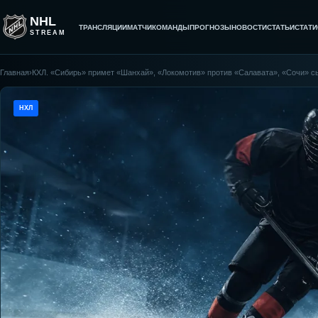
NHL
ТРАНСЛЯЦИИ
МАТЧИ
КОМАНДЫ
ПРОГНОЗЫ
НОВОСТИ
СТАТЬИ
СТАТИ
STREAM
Главная
›
КХЛ. «Сибирь» примет «Шанхай», «Локомотив» против «Салавата», «Сочи» с
НХЛ