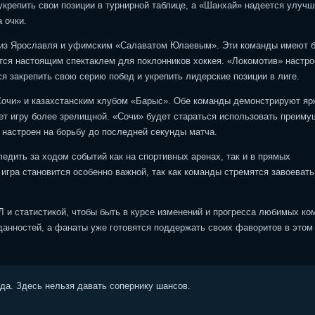
 укрепить свои позиции в турнирной таблице, а «Шанхай» надеется улучш
 очки.
 из Ярославля и уфимским «Салаватом Юлаевым». Эти команды имеют 
ится настоящим спектаклем для поклонников хоккея. «Локомотив» настро
я закрепить свою серию побед и укрепить лидерские позиции в лиге.
очи» и казахстанским клубом «Барыс». Обе команды демонстрируют яр
ает игру более зрелищной. «Сочи» будет стараться использовать преим
 настроен на борьбу до последней секунды матча.
едить за ходом событий как на спортивных аренах, так и в прямых
игра становится особенно важной, так как команды стремятся завоевать
 и статистикой, чтобы быть в курсе изменений и прогресса любимых ко
нностей, а фанаты уже готовятся поддержать своих фаворитов в этом
ода. Здесь нельзя давать сопернику шансов.