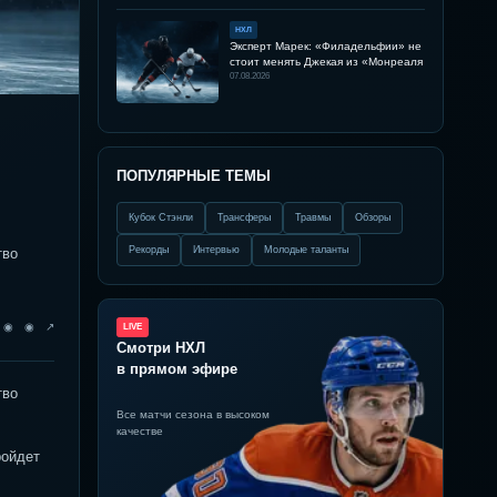
НХЛ
Эксперт Марек: «Филадельфии» не
стоит менять Джекая из «Монреаля
07.08.2026
ПОПУЛЯРНЫЕ ТЕМЫ
Кубок Стэнли
Трансферы
Травмы
Обзоры
Рекорды
Интервью
Молодые таланты
тво
◉ ◉ ◉ ↗
LIVE
Смотри НХЛ
в прямом эфире
тво
Все матчи сезона в высоком
качестве
ройдет