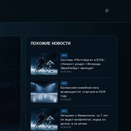
⌕
ПОХОЖИЕ НОВОСТИ
НХЛ
Система «Питтсбурга» в ECHL:
«Уилинг» уходит, «Флорида
Эверблейдс» приходит
08.08.2026
НХЛ
Балканская хоккейная лига
возвращается: стартуем в 2026
году
08.08.2026
НХЛ
Ничушкин о Маккинноне: за 7 лет
не видел конфликтов, лидер он
делом, а не речью
08.08.2026