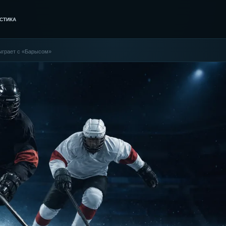
СТИКА
ыграет с «Барысом»