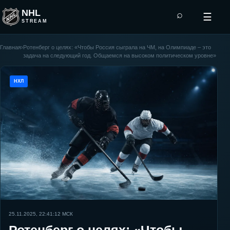
NHL
⌕
☰
STREAM
Главная
›
Ротенберг о целях: «Чтобы Россия сыграла на ЧМ, на Олимпиаде – это
задача на следующий год. Общаемся на высоком политическом уровне»
НХЛ
25.11.2025, 22:41:12
МСК