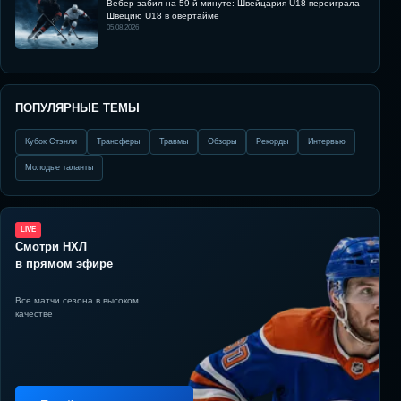
Вебер забил на 59-й минуте: Швейцария U18 переиграла
Швецию U18 в овертайме
05.08.2026
ПОПУЛЯРНЫЕ ТЕМЫ
Кубок Стэнли
Трансферы
Травмы
Обзоры
Рекорды
Интервью
Молодые таланты
LIVE
Смотри НХЛ
в прямом эфире
Все матчи сезона в высоком
качестве