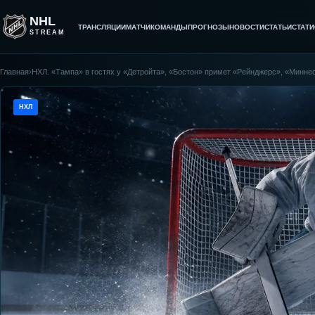
NHL
ТРАНСЛЯЦИИ
МАТЧИ
КОМАНДЫ
ПРОГНОЗЫ
НОВОСТИ
СТАТЬИ
СТАТИ
STREAM
Главная
›
НХЛ. «Тампа» в гостях у «Детройта», «Бостон» примет «Рейнджерс», «Минне
НХЛ