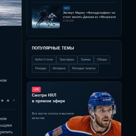
НХЛ
Эксперт Марек: «Филадельфии» не
стоит менять Джекая из «Монреаля
07.08.2026
ПОПУЛЯРНЫЕ ТЕМЫ
Кубок Стэнли
Трансферы
Травмы
Обзоры
Рекорды
Интервью
Молодые таланты
рном
LIVE
Смотри НХЛ
◉ ◉ ◉ ↗
в прямом эфире
Все матчи сезона в высоком
рном
качестве
льщики
крепить