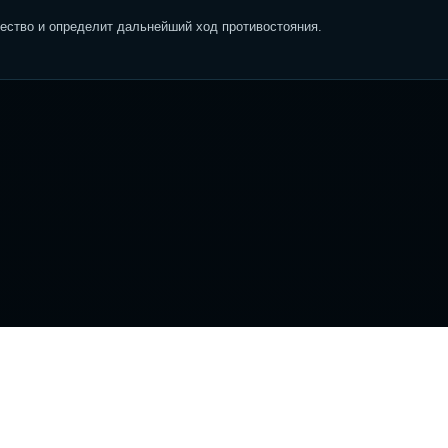
ство и определит дальнейший ход противостояния.
вигация
Информация