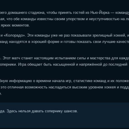
воего домашнего стадиона, чтобы принять гостей из Нью-Йорка — команд
ая, что обе команды известны своим упорством и неуступчивостью на л
 ярких моментов.
и «Колорадо». Эти команды уже не раз показывали зрелищный хоккей, 
манд находятся в хорошей форме и готовы показать свои лучшие качест
». Этот матч станет настоящим испытанием силы и мастерства для кажд
соперники. Игра обещает быть насыщенной и напряжённой до последней
бную информацию о времени начала игр, статистике команд и их положе
 это отличная возможность насладиться высоким уровнем хоккея и под
е.
ода. Здесь нельзя давать сопернику шансов.