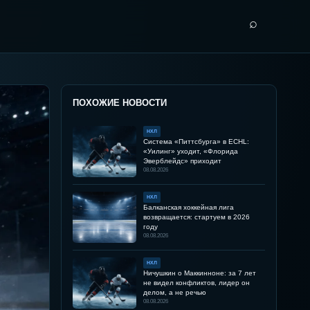
⌕
ПОХОЖИЕ НОВОСТИ
НХЛ
Система «Питтсбурга» в ECHL:
«Уилинг» уходит, «Флорида
Эверблейдс» приходит
08.08.2026
НХЛ
Балканская хоккейная лига
возвращается: стартуем в 2026
году
08.08.2026
НХЛ
Ничушкин о Маккинноне: за 7 лет
не видел конфликтов, лидер он
делом, а не речью
08.08.2026