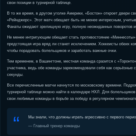
свои позиции в турнирной таблице.
В то же время, в другом уголке Америки, «Бостон» откроет двери с
«Рейнджерс». Этот матч обещает быть не менее интересным, учитыв
Фанаты ожидают зрелищную игру, полную неожиданных поворотов и
Не менее интригующим обещает стать противостояние «Миннесоты» 
предстоящая игра вряд ли станет исключением. Хоккеисты обеих ко
чтобы порадовать болельщиков и заработать важные очки.
Тем временем, в Вашингтоне, местная команда сразится с «Торонто
участника, ведь обе команды зарекомендовали себя как серьёзные 
секунды.
Все перечисленные матчи начнутся по московскому времени. Подро
турнирной таблице можно найти в календаре НХЛ. Для болельщиков
свои любимые команды в борьбе за победу в регулярном чемпионат
Мы знали, что должны играть агрессивно с первого пери
— Главный тренер команды