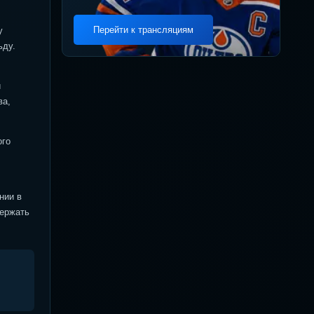
Перейти к трансляциям
у
ьду.
и
ва,
ого
нии в
держать