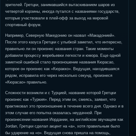
зрителей. Гретцки, занимавшийся вытаскиванием шаров из
четвертой корзины, иногда путался с названиями государств,
которые участвовали в плей-офф за выход на мировой
спортивный форум.
Например, Северную Македонию он назвал «Макадонией».
После этого казуса Гретцки с улыбкой заметил, что интересно,
правильно ли он произнес названия стран. Такие моменты
добавили процессу жеребьевки легкости и юмора. Еще одной
заметной ошибкой стало произношение названия Кюрасао,
которое он произнес как «Кюракко». Ведущая, находившаяся
рядом, исправила его через несколько секунд, произнеся
«Кюрасао» правильно.
Сложности возникли и с Турцией, название которой Гретцки
произнес как «Туркия». Перед этим он, смеясь, заявил, что
практиковал это произношение в течение всего дня. Однако и в
этом случае его попытка оказалась неудачной. При
произнесении названия Иордании, на английском звучащем как
Jordan, Гретцки сделал акцент на «а», хотя правильным было
бы ударение на «о». Ведущая снова пришла на помощь,