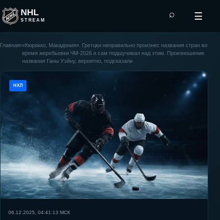
NHL
⌕
☰
STREAM
Главная
›
«Кюракко, Макадония». Гретцки неправильно произнес названия стран во
время жеребьевки ЧМ-2026 и сам подшучивал над этим. Произношение
названия Ганы Уэйну, вероятно, подсказали
НХЛ
06.12.2025, 04:41:13
МСК