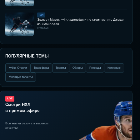
НХЛ
Эксперт Марек: «Филадельфии» не стоит менять Джекая
из «Монреаля
07.08.2026
ПОПУЛЯРНЫЕ ТЕМЫ
Кубок Стэнли
Трансферы
Травмы
Обзоры
Рекорды
Интервью
Молодые таланты
LIVE
Смотри НХЛ
в прямом эфире
Все матчи сезона в высоком
качестве