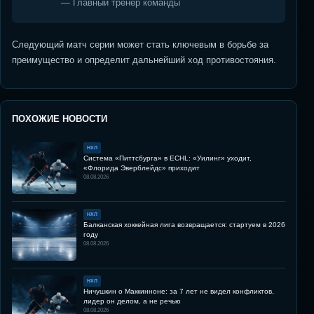
— Главный тренер команды
Следующий матч серии может стать ключевым в борьбе за
преимущество и определит дальнейший ход противостояния.
ПОХОЖИЕ НОВОСТИ
НХЛ
Система «Питтсбурга» в ECHL: «Уилинг» уходит,
«Флорида Эверблейдс» приходит
08.08.2026
НХЛ
Балканская хоккейная лига возвращается: стартуем в 2026
году
08.08.2026
НХЛ
Ничушкин о Маккинноне: за 7 лет не видел конфликтов,
лидер он делом, а не речью
08.08.2026