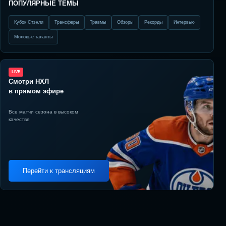
ПОПУЛЯРНЫЕ ТЕМЫ
Кубок Стэнли
Трансферы
Травмы
Обзоры
Рекорды
Интервью
Молодые таланты
LIVE
Смотри НХЛ
в прямом эфире
Все матчи сезона в высоком
качестве
Перейти к трансляциям