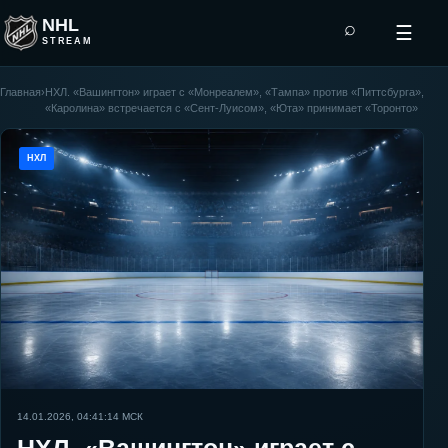
NHL
⌕
☰
STREAM
Главная
›
НХЛ. «Вашингтон» играет с «Монреалем», «Тампа» против «Питтсбурга»,
«Каролина» встречается с «Сент-Луисом», «Юта» принимает «Торонто»
НХЛ
14.01.2026, 04:41:14
МСК