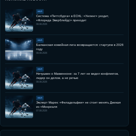
НХЛ
Система «Питтсбурга» в ECHL: «Уилинг» уходит,
«Флорида Эверблейдс» приходит
08.08.2026
НХЛ
Балканская хоккейная лига возвращается: стартуем в 2026
году
08.08.2026
НХЛ
Ничушкин о Маккинноне: за 7 лет не видел конфликтов,
лидер он делом, а не речью
08.08.2026
НХЛ
Эксперт Марек: «Филадельфии» не стоит менять Джекая
из «Монреаля
07.08.2026