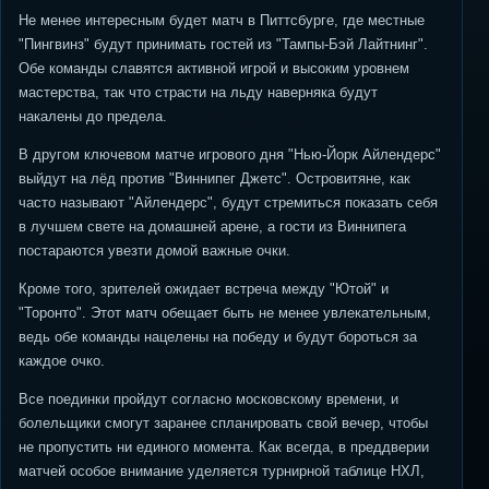
Не менее интересным будет матч в Питтсбурге, где местные
"Пингвинз" будут принимать гостей из "Тампы-Бэй Лайтнинг".
Обе команды славятся активной игрой и высоким уровнем
мастерства, так что страсти на льду наверняка будут
накалены до предела.
В другом ключевом матче игрового дня "Нью-Йорк Айлендерс"
выйдут на лёд против "Виннипег Джетс". Островитяне, как
часто называют "Айлендерс", будут стремиться показать себя
в лучшем свете на домашней арене, а гости из Виннипега
постараются увезти домой важные очки.
Кроме того, зрителей ожидает встреча между "Ютой" и
"Торонто". Этот матч обещает быть не менее увлекательным,
ведь обе команды нацелены на победу и будут бороться за
каждое очко.
Все поединки пройдут согласно московскому времени, и
болельщики смогут заранее спланировать свой вечер, чтобы
не пропустить ни единого момента. Как всегда, в преддверии
матчей особое внимание уделяется турнирной таблице НХЛ,