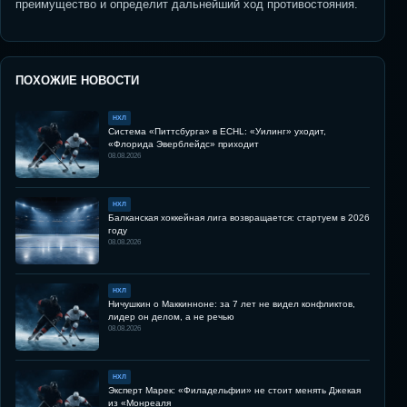
преимущество и определит дальнейший ход противостояния.
ПОХОЖИЕ НОВОСТИ
НХЛ
Система «Питтсбурга» в ECHL: «Уилинг» уходит,
«Флорида Эверблейдс» приходит
08.08.2026
НХЛ
Балканская хоккейная лига возвращается: стартуем в 2026
году
08.08.2026
НХЛ
Ничушкин о Маккинноне: за 7 лет не видел конфликтов,
лидер он делом, а не речью
08.08.2026
НХЛ
Эксперт Марек: «Филадельфии» не стоит менять Джекая
из «Монреаля