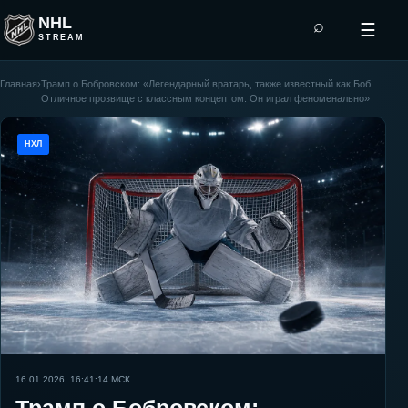
NHL
⌕
☰
STREAM
Главная
›
Трамп о Бобровском: «Легендарный вратарь, также известный как Боб.
Отличное прозвище с классным концептом. Он играл феноменально»
НХЛ
16.01.2026, 16:41:14
МСК