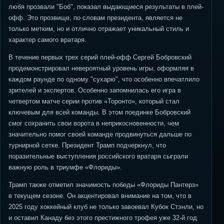
любя прозвали "Боб", показал выдающиеся результаты в плей-
офф. Это прозвище, по словам президента, является не
только метким, но и отлично отражает уникальный стиль и
характер самого вратаря.
В течение первых трех серий плей-офф Сергей Бобровский
продемонстрировал невероятный уровень игры, оформляя в
каждом раунде по одному "сухарю", что особенно впечатлило
зрителей и экспертов. Особенно запомнилась его игра в
четвертом матче серии против «Торонто», который стал
ключевым для всей команды. В этом поединке Бобровский
смог сохранить свои ворота в неприкосновенности, чем
значительно помог своей команде продвинуться дальше по
турнирной сетке. Президент Трамп подчеркнул, что
поразительные выступления российского вратаря сыграли
важную роль в триумфе «Флориды».
Трамп также отметил значимость победы «Флориды Пантерз»
в текущем сезоне. Он акцентировал внимание на том, что в
2025 году хоккейный клуб не только завоевал Кубок Стэнли, но
и оставил Канаду без этого престижного трофея уже 32-й год