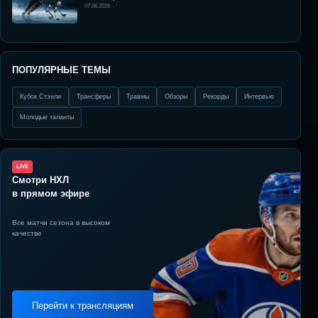
07.08.2026
ПОПУЛЯРНЫЕ ТЕМЫ
Кубок Стэнли
Трансферы
Травмы
Обзоры
Рекорды
Интервью
Молодые таланты
LIVE
Смотри НХЛ
в прямом эфире
Все матчи сезона в высоком
качестве
Перейти к трансляциям