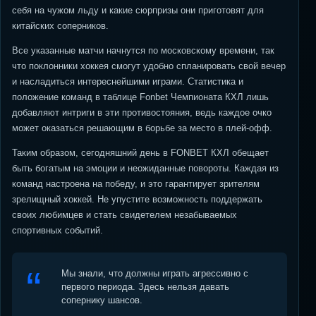
себя на чужом льду и какие сюрпризы они приготовят для
китайских соперников.
Все указанные матчи начнутся по московскому времени, так
что поклонники хоккея смогут удобно спланировать свой вечер
и насладиться интереснейшими играми. Статистика и
положение команд в таблице Fonbet Чемпионата КХЛ лишь
добавляют интриги в эти противостояния, ведь каждое очко
может оказаться решающим в борьбе за место в плей-офф.
Таким образом, сегодняшний день в FONBET КХЛ обещает
быть богатым на эмоции и неожиданные повороты. Каждая из
команд настроена на победу, и это гарантирует зрителям
зрелищный хоккей. Не упустите возможность поддержать
своих любимцев и стать свидетелем незабываемых
спортивных событий.
Мы знали, что должны играть агрессивно с
первого периода. Здесь нельзя давать
сопернику шансов.