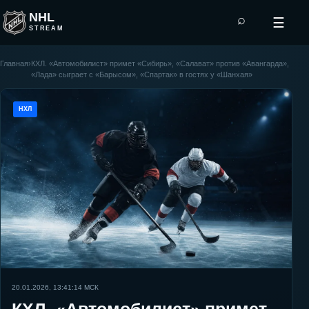
NHL
⌕
☰
STREAM
Главная
›
КХЛ. «Автомобилист» примет «Сибирь», «Салават» против «Авангарда»,
«Лада» сыграет с «Барысом», «Спартак» в гостях у «Шанхая»
НХЛ
20.01.2026, 13:41:14
МСК