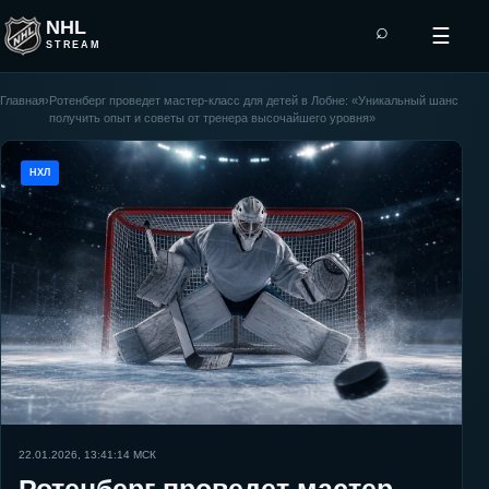
NHL
⌕
☰
STREAM
Главная
›
Ротенберг проведет мастер-класс для детей в Лобне: «Уникальный шанс
получить опыт и советы от тренера высочайшего уровня»
НХЛ
22.01.2026, 13:41:14
МСК