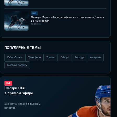
НХЛ
Эксперт Марек: «Филадельфии» не стоит менять Джекая
из «Монреаля
07.08.2026
ПОПУЛЯРНЫЕ ТЕМЫ
Кубок Стэнли
Трансферы
Травмы
Обзоры
Рекорды
Интервью
Молодые таланты
LIVE
Смотри НХЛ
в прямом эфире
Все матчи сезона в высоком
качестве