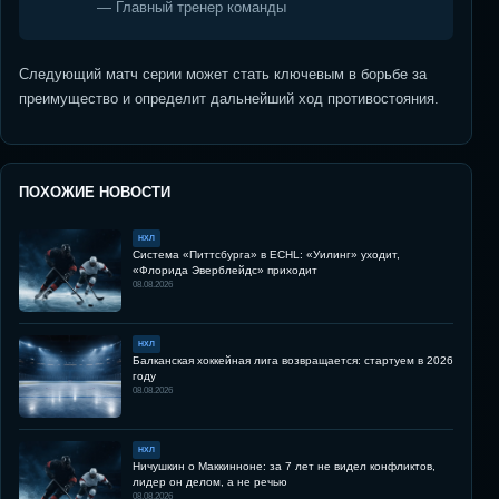
— Главный тренер команды
Следующий матч серии может стать ключевым в борьбе за
преимущество и определит дальнейший ход противостояния.
ПОХОЖИЕ НОВОСТИ
НХЛ
Система «Питтсбурга» в ECHL: «Уилинг» уходит,
«Флорида Эверблейдс» приходит
08.08.2026
НХЛ
Балканская хоккейная лига возвращается: стартуем в 2026
году
08.08.2026
НХЛ
Ничушкин о Маккинноне: за 7 лет не видел конфликтов,
лидер он делом, а не речью
08.08.2026