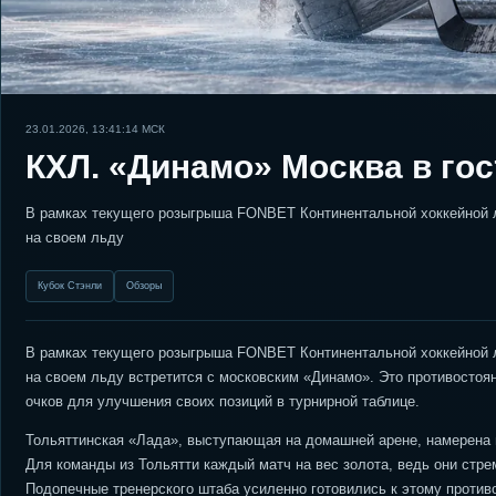
23.01.2026, 13:41:14
МСК
КХЛ. «Динамо» Москва в го
В рамках текущего розыгрыша FONBET Континентальной хоккейной ли
на своем льду
Кубок Стэнли
Обзоры
В рамках текущего розыгрыша FONBET Континентальной хоккейной ли
на своем льду встретится с московским «Динамо». Это противостоя
очков для улучшения своих позиций в турнирной таблице.
Тольяттинская «Лада», выступающая на домашней арене, намерена
Для команды из Тольятти каждый матч на вес золота, ведь они стре
Подопечные тренерского штаба усиленно готовились к этому противо