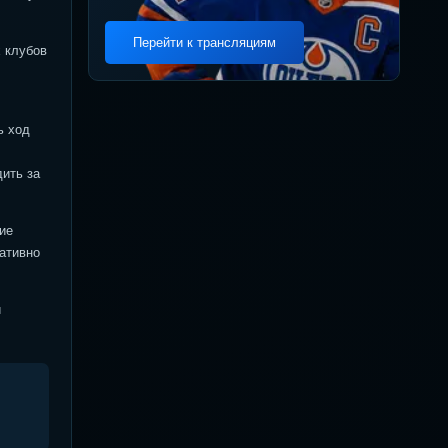
Перейти к трансляциям
х клубов
ь ход
дить за
ие
ативно
и