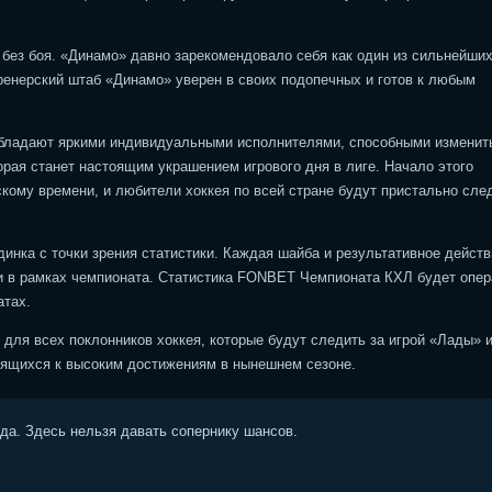
 без боя. «Динамо» давно зарекомендовало себя как один из сильнейши
Тренерский штаб «Динамо» уверен в своих подопечных и готов к любым
бладают яркими индивидуальными исполнителями, способными изменит
рая станет настоящим украшением игрового дня в лиге. Начало этого
кому времени, и любители хоккея по всей стране будут пристально сле
динка с точки зрения статистики. Каждая шайба и результативное действ
ли в рамках чемпионата. Статистика FONBET Чемпионата КХЛ будет опер
атах.
для всех поклонников хоккея, которые будут следить за игрой «Лады» 
емящихся к высоким достижениям в нынешнем сезоне.
ода. Здесь нельзя давать сопернику шансов.