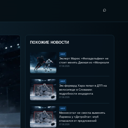
⌕
ПОХОЖИЕ НОВОСТИ
НХЛ
Эксперт Марек: «Филадельфии» не
стоит менять Джекая из «Монреаля
07.08.2026
НХЛ
Экс-форвард Хара попал в ДТП на
велосипеде в Словакии:
подробности инцидента
07.08.2026
НХЛ
Миннесота» не смогла выменять
Ларкина у «Детройта»: клуб
отказался от предложений
07.08.2026