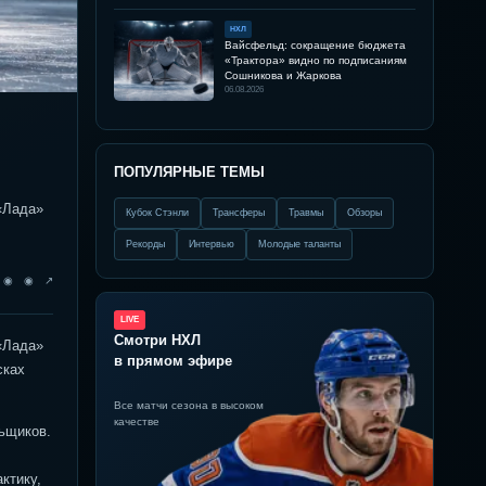
НХЛ
Вайсфельд: сокращение бюджета
«Трактора» видно по подписаниям
Сошникова и Жаркова
06.08.2026
ПОПУЛЯРНЫЕ ТЕМЫ
«Лада»
Кубок Стэнли
Трансферы
Травмы
Обзоры
Рекорды
Интервью
Молодые таланты
◉ ◉ ◉ ↗
LIVE
Смотри НХЛ
«Лада»
в прямом эфире
сках
Все матчи сезона в высоком
качестве
ьщиков.
ктику,