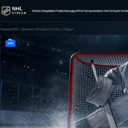
NHL
ТРАНСЛЯЦИИ
МАТЧИ
КОМАНДЫ
ПРОГНОЗЫ
НОВОСТИ
СТАТЬИ
СТАТИ
STREAM
Главная
›
КХЛ. «Динамо» Москва в гостях у «Лады»
НХЛ