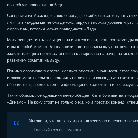
способную привести к победе.
Соперники из Москвы, в свою очередь, не собираются уступать очки
лиги, и в каждом матче они демонстрируют высокий уровень игры. 
сюрпризам, которые может преподнести «Лада».
Матч обещает быть насыщенным и интересным, ведь обе команды о
игры в любой момент. Болельщики с нетерпением ждут встречи, кото
захватывающего противостояния запланировано на вечер по московс
развитием событий на льду.
Помимо спортивного азарта, следует отметить значимость этого пое
игроков может серьезно повлиять на личные и командные показате
обновляться, предоставляя информацию о ходе матча и его результ
Таким образом, сегодняшний вечер обещает быть богатым на эмоции 
«Динамо». На кону стоят не только очки, но и престиж команд, стр
Мы знали, что должны играть агрессивно с первого пери
— Главный тренер команды