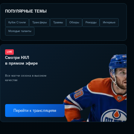
ПОПУЛЯРНЫЕ ТЕМЫ
Кубок Стэнли
Трансферы
Травмы
Обзоры
Рекорды
Интервью
Молодые таланты
LIVE
Смотри НХЛ
в прямом эфире
Все матчи сезона в высоком
качестве
Перейти к трансляциям