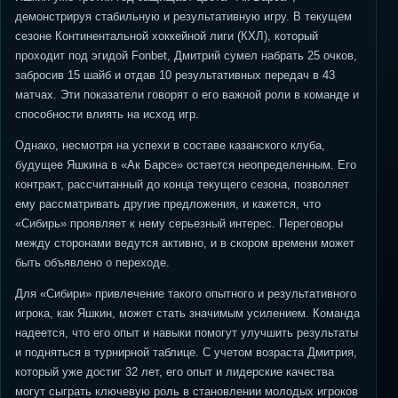
демонстрируя стабильную и результативную игру. В текущем
сезоне Континентальной хоккейной лиги (КХЛ), который
проходит под эгидой Fonbet, Дмитрий сумел набрать 25 очков,
забросив 15 шайб и отдав 10 результативных передач в 43
матчах. Эти показатели говорят о его важной роли в команде и
способности влиять на исход игр.
Однако, несмотря на успехи в составе казанского клуба,
будущее Яшкина в «Ак Барсе» остается неопределенным. Его
контракт, рассчитанный до конца текущего сезона, позволяет
ему рассматривать другие предложения, и кажется, что
«Сибирь» проявляет к нему серьезный интерес. Переговоры
между сторонами ведутся активно, и в скором времени может
быть объявлено о переходе.
Для «Сибири» привлечение такого опытного и результативного
игрока, как Яшкин, может стать значимым усилением. Команда
надеется, что его опыт и навыки помогут улучшить результаты
и подняться в турнирной таблице. С учетом возраста Дмитрия,
который уже достиг 32 лет, его опыт и лидерские качества
могут сыграть ключевую роль в становлении молодых игроков