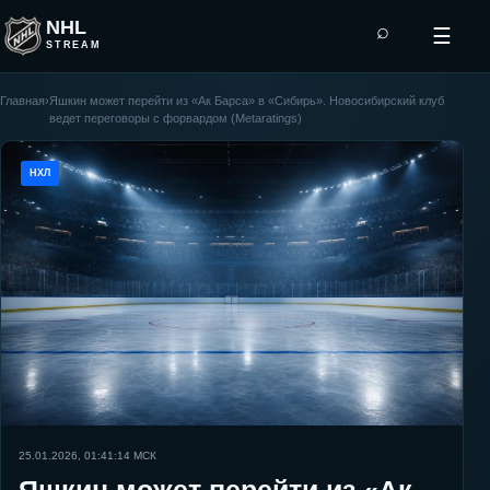
NHL
⌕
☰
STREAM
Главная
›
Яшкин может перейти из «Ак Барса» в «Сибирь». Новосибирский клуб
ведет переговоры с форвардом (Metaratings)
НХЛ
25.01.2026, 01:41:14
МСК