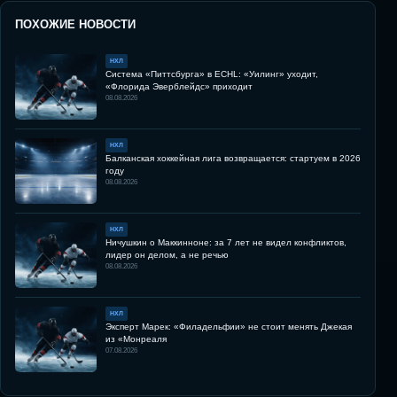
ПОХОЖИЕ НОВОСТИ
НХЛ
Система «Питтсбурга» в ECHL: «Уилинг» уходит,
«Флорида Эверблейдс» приходит
08.08.2026
НХЛ
Балканская хоккейная лига возвращается: стартуем в 2026
году
08.08.2026
НХЛ
Ничушкин о Маккинноне: за 7 лет не видел конфликтов,
лидер он делом, а не речью
08.08.2026
НХЛ
Эксперт Марек: «Филадельфии» не стоит менять Джекая
из «Монреаля
07.08.2026