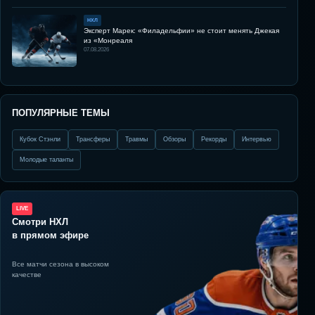
НХЛ
Эксперт Марек: «Филадельфии» не стоит менять Джекая
из «Монреаля
07.08.2026
ПОПУЛЯРНЫЕ ТЕМЫ
Кубок Стэнли
Трансферы
Травмы
Обзоры
Рекорды
Интервью
Молодые таланты
LIVE
Смотри НХЛ
в прямом эфире
Все матчи сезона в высоком
качестве