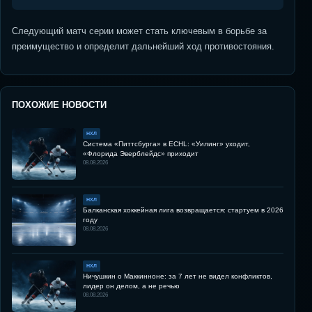
Следующий матч серии может стать ключевым в борьбе за
преимущество и определит дальнейший ход противостояния.
ПОХОЖИЕ НОВОСТИ
НХЛ
Система «Питтсбурга» в ECHL: «Уилинг» уходит,
«Флорида Эверблейдс» приходит
08.08.2026
НХЛ
Балканская хоккейная лига возвращается: стартуем в 2026
году
08.08.2026
НХЛ
Ничушкин о Маккинноне: за 7 лет не видел конфликтов,
лидер он делом, а не речью
08.08.2026