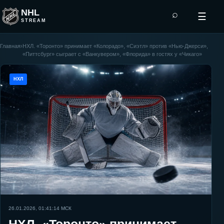
NHL
⌕
☰
STREAM
Главная
›
НХЛ. «Торонто» принимает «Колорадо», «Сиэтл» против «Нью-Джерси»,
«Питтсбург» сыграет с «Ванкувером», «Флорида» в гостях у «Чикаго»
НХЛ
26.01.2026, 01:41:14
МСК