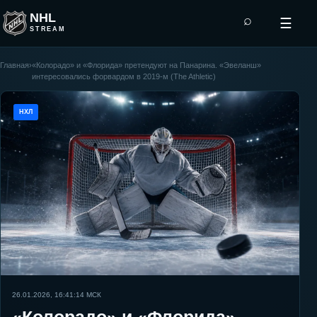
NHL
⌕
☰
STREAM
Главная
›
«Колорадо» и «Флорида» претендуют на Панарина. «Эвеланш»
интересовались форвардом в 2019-м (The Athletic)
НХЛ
26.01.2026, 16:41:14
МСК