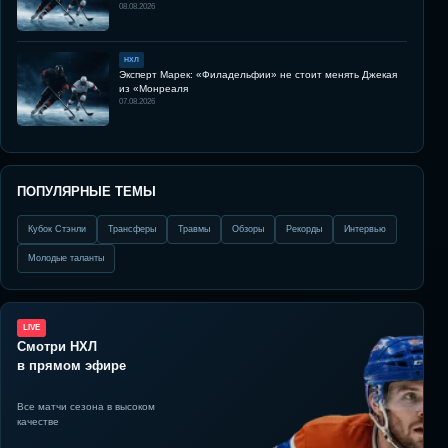
08.08.2026
НХЛ
Эксперт Марек: «Филадельфии» не стоит менять Джекая
из «Монреаля
07.08.2026
ПОПУЛЯРНЫЕ ТЕМЫ
Кубок Стэнли
Трансферы
Травмы
Обзоры
Рекорды
Интервью
Молодые таланты
LIVE
Смотри НХЛ
в прямом эфире
Все матчи сезона в высоком
качестве