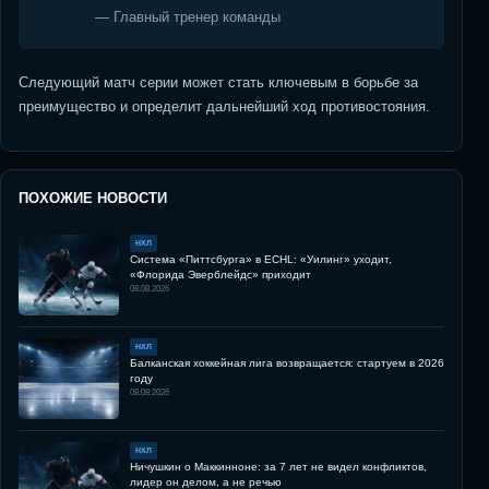
— Главный тренер команды
Следующий матч серии может стать ключевым в борьбе за
преимущество и определит дальнейший ход противостояния.
ПОХОЖИЕ НОВОСТИ
НХЛ
Система «Питтсбурга» в ECHL: «Уилинг» уходит,
«Флорида Эверблейдс» приходит
08.08.2026
НХЛ
Балканская хоккейная лига возвращается: стартуем в 2026
году
08.08.2026
НХЛ
Ничушкин о Маккинноне: за 7 лет не видел конфликтов,
лидер он делом, а не речью