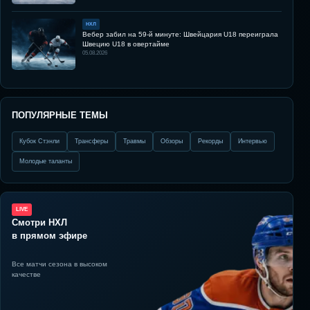
НХЛ
Вебер забил на 59-й минуте: Швейцария U18 переиграла
Швецию U18 в овертайме
05.08.2026
ПОПУЛЯРНЫЕ ТЕМЫ
Кубок Стэнли
Трансферы
Травмы
Обзоры
Рекорды
Интервью
Молодые таланты
LIVE
Смотри НХЛ
в прямом эфире
Все матчи сезона в высоком
качестве