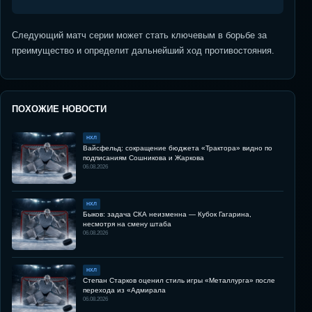
Следующий матч серии может стать ключевым в борьбе за
преимущество и определит дальнейший ход противостояния.
ПОХОЖИЕ НОВОСТИ
НХЛ
Вайсфельд: сокращение бюджета «Трактора» видно по
подписаниям Сошникова и Жаркова
06.08.2026
НХЛ
Быков: задача СКА неизменна — Кубок Гагарина,
несмотря на смену штаба
06.08.2026
НХЛ
Степан Старков оценил стиль игры «Металлурга» после
перехода из «Адмирала
06.08.2026