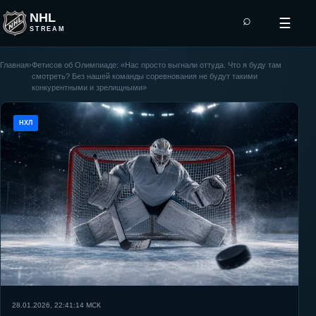
NHL
⌕
☰
STREAM
Главная
›
Фетисов об Олимпиаде: «Нас просто выгнали оттуда. Что я буду там
смотреть? Без нашей команды соревнования не будут такими
конкурентными и зрелищными»
НХЛ
28.01.2026, 22:41:14
МСК