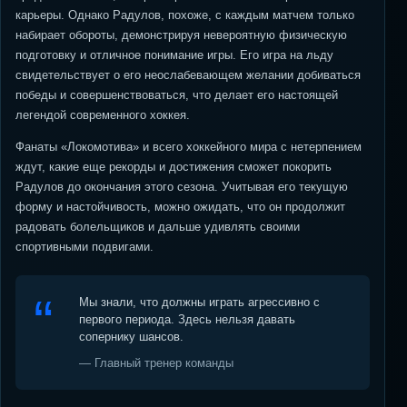
карьеры. Однако Радулов, похоже, с каждым матчем только
набирает обороты, демонстрируя невероятную физическую
подготовку и отличное понимание игры. Его игра на льду
свидетельствует о его неослабевающем желании добиваться
победы и совершенствоваться, что делает его настоящей
легендой современного хоккея.
Фанаты «Локомотива» и всего хоккейного мира с нетерпением
ждут, какие еще рекорды и достижения сможет покорить
Радулов до окончания этого сезона. Учитывая его текущую
форму и настойчивость, можно ожидать, что он продолжит
радовать болельщиков и дальше удивлять своими
спортивными подвигами.
Мы знали, что должны играть агрессивно с
первого периода. Здесь нельзя давать
сопернику шансов.
— Главный тренер команды