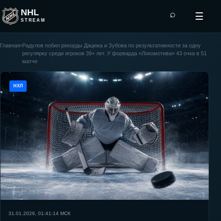
NHL
⌕
☰
STREAM
Главная
›
Радулов побил рекорды Дацюка и Зубова по результативности за одну
регулярку среди игроков 39+ лет. У форварда «Локомотива» 43 очка в 51
матче
НХЛ
31.01.2026, 01:41:14
МСК