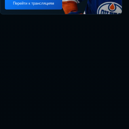
Перейти к трансляциям