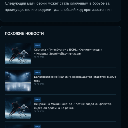
Следующий матч серии может стать ключевым в борьбе за
преимущество и определит дальнейший ход противостояния.
ПОХОЖИЕ НОВОСТИ
НХЛ
Система «Питтсбурга» в ECHL: «Уилинг» уходит,
«Флорида Эверблейдс» приходит
08.08.2026
НХЛ
Балканская хоккейная лига возвращается: стартуем в 2026
году
08.08.2026
НХЛ
Ничушкин о Маккинноне: за 7 лет не видел конфликтов,
лидер он делом, а не речью
08.08.2026
НХЛ