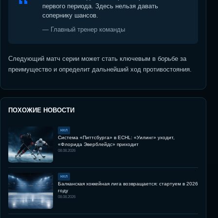
первого периода. Здесь нельзя давать
сопернику шансов.
— Главный тренер команды
Следующий матч серии может стать ключевым в борьбе за
преимущество и определит дальнейший ход противостояния.
ПОХОЖИЕ НОВОСТИ
НХЛ
Система «Питтсбурга» в ECHL: «Уилинг» уходит,
«Флорида Эверблейдс» приходит
08.08.2026
НХЛ
Балканская хоккейная лига возвращается: стартуем в 2026
году
08.08.2026