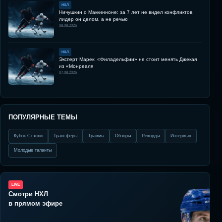
НХЛ
Ничушкин о Маккинноне: за 7 лет не видел конфликтов,
лидер он делом, а не речью
08.08.2026
НХЛ
Эксперт Марек: «Филадельфии» не стоит менять Джекая
из «Монреаля
07.08.2026
ПОПУЛЯРНЫЕ ТЕМЫ
Кубок Стэнли
Трансферы
Травмы
Обзоры
Рекорды
Интервью
Молодые таланты
LIVE
Смотри НХЛ
в прямом эфире