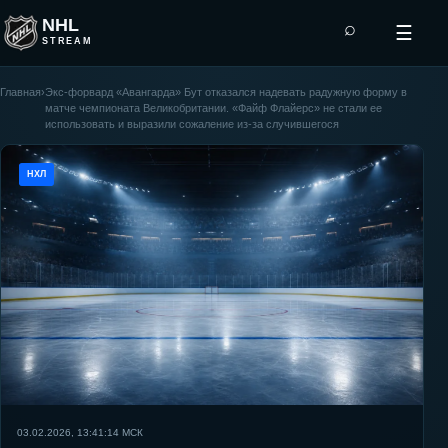
NHL
⌕
☰
STREAM
Главная
›
Экс-форвард «Авангарда» Бут отказался надевать радужную форму в
матче чемпионата Великобритании. «Файф Флайерс» не стали ее
использовать и выразили сожаление из-за случившегося
НХЛ
03.02.2026, 13:41:14
МСК