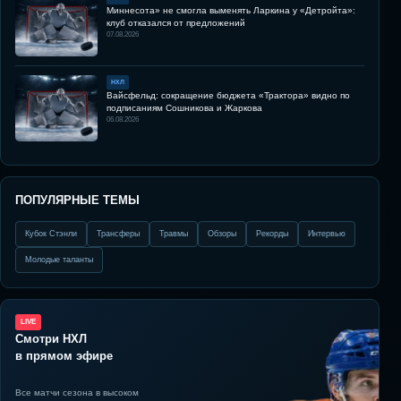
Миннесота» не смогла выменять Ларкина у «Детройта»:
клуб отказался от предложений
07.08.2026
НХЛ
Вайсфельд: сокращение бюджета «Трактора» видно по
подписаниям Сошникова и Жаркова
06.08.2026
ПОПУЛЯРНЫЕ ТЕМЫ
Кубок Стэнли
Трансферы
Травмы
Обзоры
Рекорды
Интервью
Молодые таланты
LIVE
Смотри НХЛ
в прямом эфире
Все матчи сезона в высоком