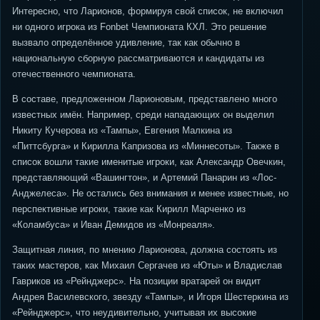
Интересно, что Ларионов, формируя свой список, не включил
ни одного игрока из Fonbet Чемпионата КХЛ. Это решение
вызвало определённое удивление, так как обычно в
национальную сборную рассматриваются и кандидаты из
отечественного чемпионата.
В составе, предложенном Ларионовым, представлено много
известных имён. Например, среди нападающих он выделил
Никиту Кучерова из «Тампы», Евгения Малкина из
«Питтсбурга» и Кирилла Капризова из «Миннесоты». Также в
список вошли такие именитые игроки, как Александр Овечкин,
представляющий «Вашингтон», и Артемий Панарин из «Лос-
Анджелеса». Не остались без внимания и менее известные, но
перспективные игроки, такие как Кирилл Марченко из
«Коламбуса» и Иван Демидов из «Монреаля».
Защитная линия, по мнению Ларионова, должна состоять из
таких мастеров, как Михаил Сергачев из «Юты» и Владислав
Гавриков из «Рейнджерс». На позиции вратарей он видит
Андрея Василевского, звезду «Тампы», и Игоря Шестеркина из
«Рейнджерс», что неудивительно, учитывая их высокие