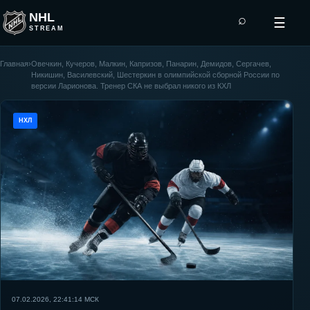
NHL
⌕
☰
STREAM
Главная
›
Овечкин, Кучеров, Малкин, Капризов, Панарин, Демидов, Сергачев,
Никишин, Василевский, Шестеркин в олимпийской сборной России по
версии Ларионова. Тренер СКА не выбрал никого из КХЛ
НХЛ
07.02.2026, 22:41:14
МСК