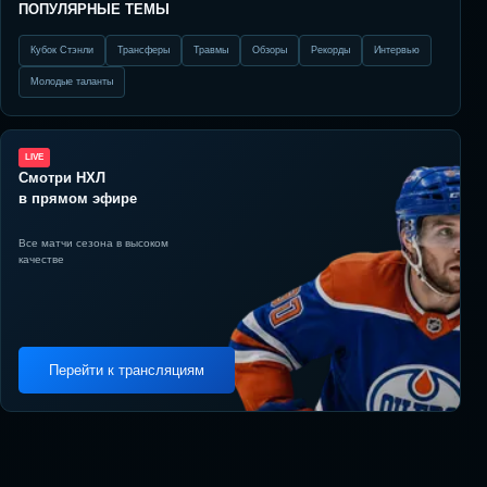
ПОПУЛЯРНЫЕ ТЕМЫ
Кубок Стэнли
Трансферы
Травмы
Обзоры
Рекорды
Интервью
Молодые таланты
LIVE
Смотри НХЛ
в прямом эфире
Все матчи сезона в высоком
качестве
Перейти к трансляциям