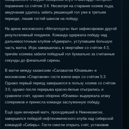
поражение со счётом 3:4. Несмотря на старания хозяев льда,
амурчанам удалось забить решающий гол уже в третьем
периоде, лишив гостей шансов на победу.
На арене московского «Металлурга» был зафиксирован другой
результативный поединок. Команда одержала победу над
дальневосточным клубом «Адмирал», уступавшим большую
часть матча. Игра завершилась в овертайме со счётом 4:3,
причём хозяева забили победный гол буквально за считанные
секунды до финальной сирены.
В матче между казанским «Салаватом Юлаевым» и
московским «Спартаком» гости взяли верх со счётом 5:3.
Однако первый период завершился в пользу хозяев со счётом
3:0, однако после перерыва красно-белые отыгрались и
сравняли счёт, однако оборона «Юлаева» выдержала атаку
соперников и принесла команде заслуженную победу.
Ещё один вечерний матч, проходивший в Нижнекамске,
завершился победой нефтехимического клуба над сибирской
командой «Сибирь». Гости смогли открыть счёт, установив