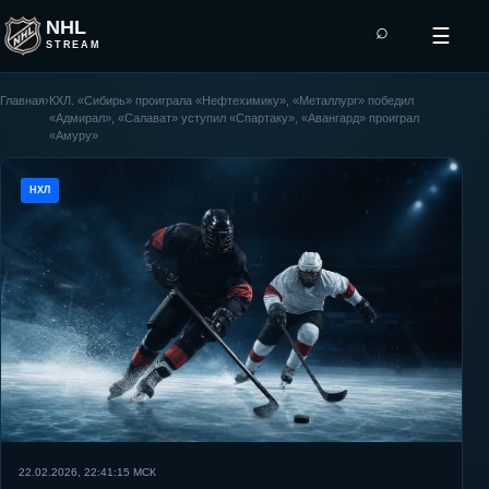
NHL
⌕
☰
STREAM
Главная
›
КХЛ. «Сибирь» проиграла «Нефтехимику», «Металлург» победил
«Адмирал», «Салават» уступил «Спартаку», «Авангард» проиграл
«Амуру»
НХЛ
22.02.2026, 22:41:15
МСК