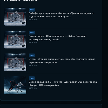
НХЛ
Вайсфельд: сокращение бюджета «Трактора» видно по
подписаниям Сошникова и Жаркова
06.08.2026
НХЛ
Быков: задача СКА неизменна — Кубок Гагарина,
несмотря на смену штаба
06.08.2026
НХЛ
Степан Старков оценил стиль игры «Металлурга» после
перехода из «Адмирала
06.08.2026
НХЛ
Вебер забил на 59-й минуте: Швейцария U18 переиграла
Швецию U18 в овертайме
05.08.2026