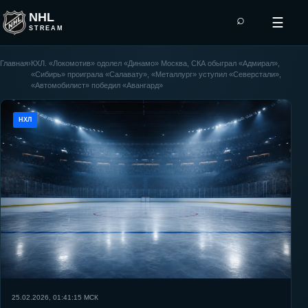
NHL
⌕
☰
STREAM
Главная
›
КХЛ. «Локомотив» одолел «Динамо» Москва, СКА обыграл «Адмирал»,
«Сибирь» проиграла «Салавату», «Металлург» уступил «Северстали»,
«Автомобилист» победил «Авангард»
НХЛ
25.02.2026, 01:41:15
МСК