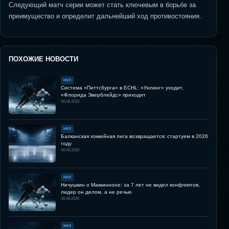
Следующий матч серии может стать ключевым в борьбе за
преимущество и определит дальнейший ход противостояния.
ПОХОЖИЕ НОВОСТИ
НХЛ
Система «Питтсбурга» в ECHL: «Уилинг» уходит,
«Флорида Эверблейдс» приходит
08.08.2026
НХЛ
Балканская хоккейная лига возвращается: стартуем в 2026
году
08.08.2026
НХЛ
Ничушкин о Маккинноне: за 7 лет не видел конфликтов,
лидер он делом, а не речью
08.08.2026
НХЛ