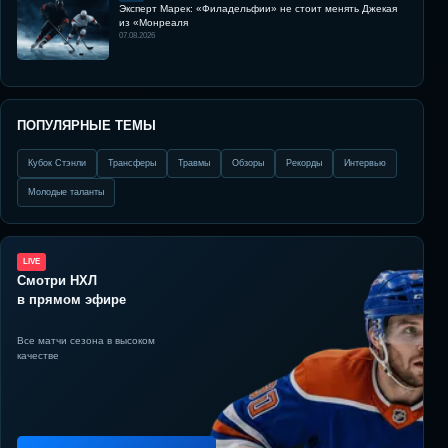
Эксперт Марек: «Филадельфии» не стоит менять Джекая
из «Монреаля
07.08.2026
ПОПУЛЯРНЫЕ ТЕМЫ
Кубок Стэнли
Трансферы
Травмы
Обзоры
Рекорды
Интервью
Молодые таланты
LIVE
Смотри НХЛ
в прямом эфире
Все матчи сезона в высоком
качестве