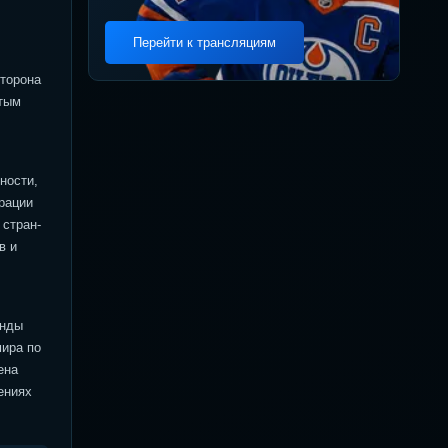
Перейти к трансляциям
сторона
ытым
ности,
рации
 стран-
в и
анды
мира по
ена
ениях