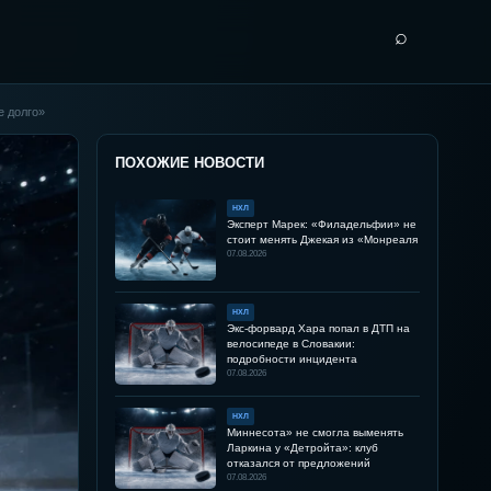
⌕
е долго»
ПОХОЖИЕ НОВОСТИ
НХЛ
Эксперт Марек: «Филадельфии» не
стоит менять Джекая из «Монреаля
07.08.2026
НХЛ
Экс-форвард Хара попал в ДТП на
велосипеде в Словакии:
подробности инцидента
07.08.2026
НХЛ
Миннесота» не смогла выменять
Ларкина у «Детройта»: клуб
отказался от предложений
07.08.2026