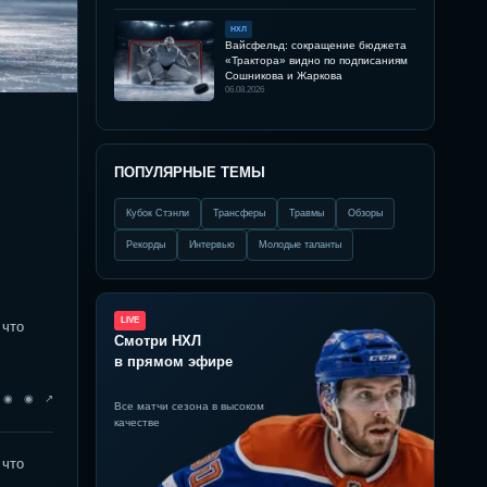
НХЛ
Вайсфельд: сокращение бюджета
«Трактора» видно по подписаниям
Сошникова и Жаркова
06.08.2026
ПОПУЛЯРНЫЕ ТЕМЫ
Кубок Стэнли
Трансферы
Травмы
Обзоры
Рекорды
Интервью
Молодые таланты
LIVE
 что
Смотри НХЛ
в прямом эфире
◉ ◉ ◉ ↗
Все матчи сезона в высоком
качестве
 что