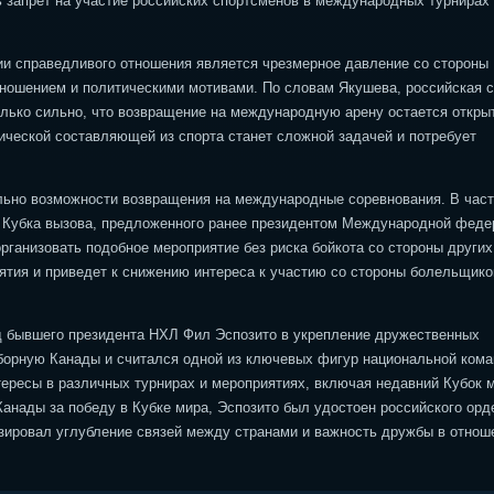
запрет на участие российских спортсменов в международных турнирах
ии справедливого отношения является чрезмерное давление со стороны
тношением и политическими мотивами. По словам Якушева, российская 
олько сильно, что возвращение на международную арену остается откр
тической составляющей из спорта станет сложной задачей и потребует
ельно возможности возвращения на международные соревнования. В част
я Кубка вызова, предложенного ранее президентом Международной феде
рганизовать подобное мероприятие без риска бойкота со стороны других
иятия и приведет к снижению интереса к участию со стороны болельщико
ад бывшего президента НХЛ Фил Эспозито в укрепление дружественных
сборную Канады и считался одной из ключевых фигур национальной ком
тересы в различных турнирах и мероприятиях, включая недавний Кубок 
Канады за победу в Кубке мира, Эспозито был удостоен российского орд
зировал углубление связей между странами и важность дружбы в отнош