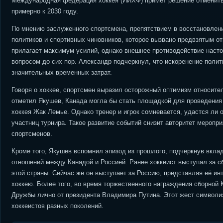
Международная федерация хоккея (ИИХФ) примет решение отменить 
примерно к 2030 году.
По мнению заслуженного спортсмена, препятствием в восстановлен
политиков и спортивных чиновников, которое вызвано предвзятым о
прилагает максимум усилий, однако внешнее противодействие наст
вопросом до сих пор. Александр подчеркнул, что искоренение поли
значительных временных затрат.
Говоря о хоккее, спортсмен выразил осторожный оптимизм относит
отметил Якушев, Канада могла бы стать площадкой для проведени
хоккея Жак Лемье. Однако тренер и игрок сомневается, удастся ли о
участниц турнира. Такое развитие событий снизит авторитет меропр
спортсменов.
Кроме того, Якушев вспомнил эпизод из прошлого, подчеркнув вкл
отношений между Канадой и Россией. Ранее хоккеист выступал за 
этой страны. Сейчас же он выступает за Россию, представляя её ин
хоккею. Более того, во время торжественного награждения сборной 
Дружбы лично от президента Владимира Путина. Этот жест символи
хоккеистов разных поколений.