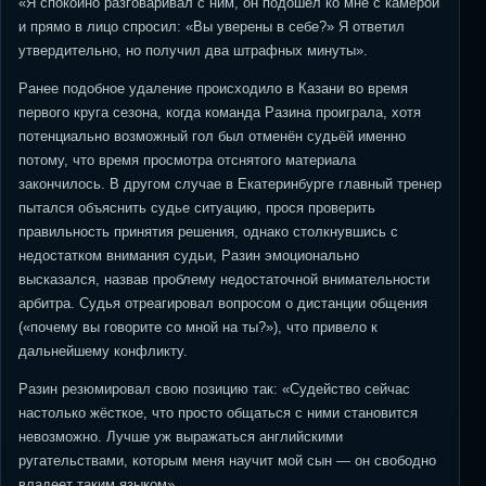
«Я спокойно разговаривал с ним, он подошёл ко мне с камерой
и прямо в лицо спросил: «Вы уверены в себе?» Я ответил
утвердительно, но получил два штрафных минуты».
Ранее подобное удаление происходило в Казани во время
первого круга сезона, когда команда Разина проиграла, хотя
потенциально возможный гол был отменён судьёй именно
потому, что время просмотра отснятого материала
закончилось. В другом случае в Екатеринбурге главный тренер
пытался объяснить судье ситуацию, прося проверить
правильность принятия решения, однако столкнувшись с
недостатком внимания судьи, Разин эмоционально
высказался, назвав проблему недостаточной внимательности
арбитра. Судья отреагировал вопросом о дистанции общения
(«почему вы говорите со мной на ты?»), что привело к
дальнейшему конфликту.
Разин резюмировал свою позицию так: «Судейство сейчас
настолько жёсткое, что просто общаться с ними становится
невозможно. Лучше уж выражаться английскими
ругательствами, которым меня научит мой сын — он свободно
владеет таким языком».