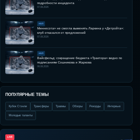
подробности инцидента
07.08.2026
НХЛ
Миннесота» не смогла выменять Ларкина у «Детройта»:
клуб отказался от предложений
07.08.2026
НХЛ
Вайсфельд: сокращение бюджета «Трактора» видно по
подписаниям Сошникова и Жаркова
06.08.2026
ПОПУЛЯРНЫЕ ТЕМЫ
Кубок Стэнли
Трансферы
Травмы
Обзоры
Рекорды
Интервью
Молодые таланты
LIVE