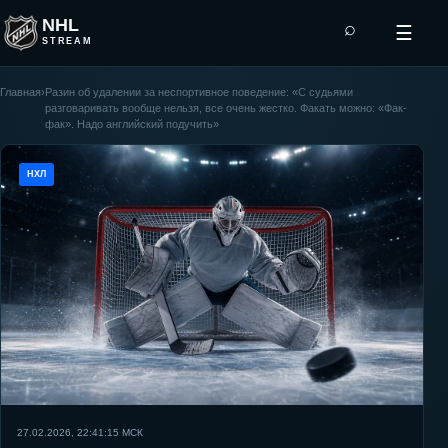
NHL
⌕
☰
STREAM
Главная
›
Разин об удалении за неспортивное поведение: «С судьями
разговаривать вообще нельзя, все очень жестко. Факать можно: «Фак-
фак». Надо английский подучить»
НХЛ
27.02.2026, 22:41:15
МСК