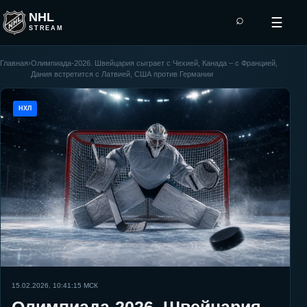
NHL
⌕
☰
STREAM
Главная
›
Олимпиада-2026. Швейцария сыграет с Чехией, Канада – с Францией,
Дания встретится с Латвией, США против Германии
НХЛ
15.02.2026, 10:41:15
МСК