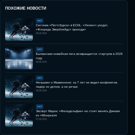
ПОХОЖИЕ НОВОСТИ
НХЛ
Система «Питтсбурга» в ECHL: «Уилинг» уходит,
«Флорида Эверблейдс» приходит
08.08.2026
НХЛ
Балканская хоккейная лига возвращается: стартуем в 2026
году
08.08.2026
НХЛ
Ничушкин о Маккинноне: за 7 лет не видел конфликтов,
лидер он делом, а не речью
08.08.2026
НХЛ
Эксперт Марек: «Филадельфии» не стоит менять Джекая
из «Монреаля
07.08.2026