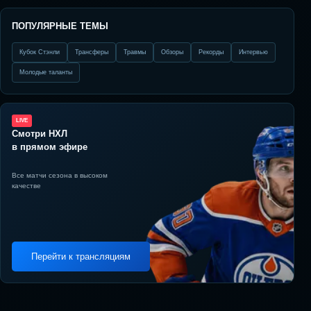
ПОПУЛЯРНЫЕ ТЕМЫ
Кубок Стэнли
Трансферы
Травмы
Обзоры
Рекорды
Интервью
Молодые таланты
LIVE
Смотри НХЛ
в прямом эфире
Все матчи сезона в высоком
качестве
Перейти к трансляциям