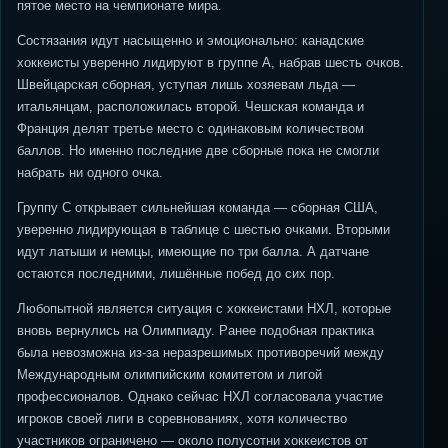
пятое место на чемпионате мира.
Состязания идут насыщенно и эмоционально: канадские
хоккеисты уверенно лидируют в группе A, набрав шесть очков.
Швейцарская сборная, уступая лишь хозяевам льда —
итальянцам, расположилась второй. Чешская команда и
Франция делят третье место с одинаковым количеством
баллов. Но именно последние две сборные пока не смогли
набрать ни одного очка.
Группу C открывает сильнейшая команда — сборная США,
уверенно лидирующая в таблице с шестью очками. Вторыми
идут латыши и немцы, имеющие по три балла. А датчане
остаются последними, лишённые побед до сих пор.
Любопытной является ситуация с хоккеистами НХЛ, которые
вновь вернулись на Олимпиаду. Ранее подобная практика
была невозможна из-за неразрешимых противоречий между
Международным олимпийским комитетом и лигой
профессионалов. Однако сейчас НХЛ согласовала участие
игроков своей лиги в соревнованиях, хотя количество
участников ограничено — около полусотни хоккеистов от