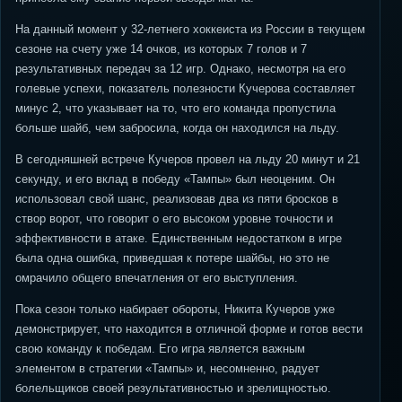
На данный момент у 32-летнего хоккеиста из России в текущем
сезоне на счету уже 14 очков, из которых 7 голов и 7
результативных передач за 12 игр. Однако, несмотря на его
голевые успехи, показатель полезности Кучерова составляет
минус 2, что указывает на то, что его команда пропустила
больше шайб, чем забросила, когда он находился на льду.
В сегодняшней встрече Кучеров провел на льду 20 минут и 21
секунду, и его вклад в победу «Тампы» был неоценим. Он
использовал свой шанс, реализовав два из пяти бросков в
створ ворот, что говорит о его высоком уровне точности и
эффективности в атаке. Единственным недостатком в игре
была одна ошибка, приведшая к потере шайбы, но это не
омрачило общего впечатления от его выступления.
Пока сезон только набирает обороты, Никита Кучеров уже
демонстрирует, что находится в отличной форме и готов вести
свою команду к победам. Его игра является важным
элементом в стратегии «Тампы» и, несомненно, радует
болельщиков своей результативностью и зрелищностью.