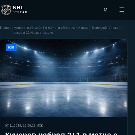
NHL
⌕
☰
STREAM
Главная
›
Кучеров набрал 2+1 в матче с «Вегасом» и стал 1-й звездой. У него 14
очков в 12 играх в сезоне
НХЛ
07.11.2025, 12:50:27
МСК