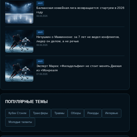
НХЛ
Балканская хоккейная лига возвращается: стартуем в 2026
году
08.08.2026
НХЛ
Ничушкин о Маккинноне: за 7 лет не видел конфликтов,
лидер он делом, а не речью
08.08.2026
НХЛ
Эксперт Марек: «Филадельфии» не стоит менять Джекая
из «Монреаля
07.08.2026
ПОПУЛЯРНЫЕ ТЕМЫ
Кубок Стэнли
Трансферы
Травмы
Обзоры
Рекорды
Интервью
Молодые таланты