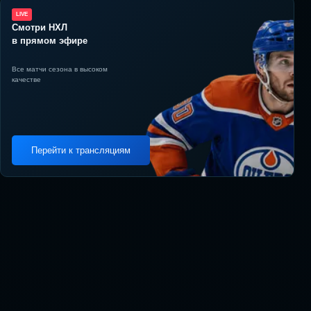
LIVE
Смотри НХЛ
в прямом эфире
Все матчи сезона в высоком
качестве
Перейти к трансляциям