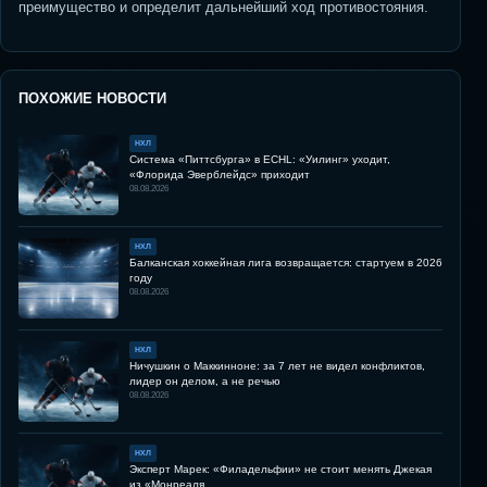
преимущество и определит дальнейший ход противостояния.
ПОХОЖИЕ НОВОСТИ
НХЛ
Система «Питтсбурга» в ECHL: «Уилинг» уходит,
«Флорида Эверблейдс» приходит
08.08.2026
НХЛ
Балканская хоккейная лига возвращается: стартуем в 2026
году
08.08.2026
НХЛ
Ничушкин о Маккинноне: за 7 лет не видел конфликтов,
лидер он делом, а не речью
08.08.2026
НХЛ
Эксперт Марек: «Филадельфии» не стоит менять Джекая
из «Монреаля