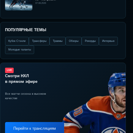
07.08.2026
ПОПУЛЯРНЫЕ ТЕМЫ
Кубок Стэнли
Трансферы
Травмы
Обзоры
Рекорды
Интервью
Молодые таланты
LIVE
Смотри НХЛ
в прямом эфире
Все матчи сезона в высоком
качестве
Перейти к трансляциям