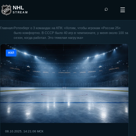
NHL
⌕
☰
STREAM
Главная
›
Ротенберг о 3 командах на КПК: «Хотим, чтобы игрокам «России 25»
было комфортно. В СССР было 40 игр в чемпионате, у меня около 100 за
сезон, когда работал. Это тяжелая нагрузка»
НХЛ
08.10.2025, 14:21:06
МСК