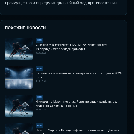
преимущество и определит дальнейший ход противостояния.
ПОХОЖИЕ НОВОСТИ
НХЛ
Система «Питтсбурга» в ECHL: «Уилинг» уходит,
«Флорида Эверблейдс» приходит
08.08.2026
НХЛ
Балканская хоккейная лига возвращается: стартуем в 2026
году
08.08.2026
НХЛ
Ничушкин о Маккинноне: за 7 лет не видел конфликтов,
лидер он делом, а не речью
08.08.2026
НХЛ
Эксперт Марек: «Филадельфии» не стоит менять Джекая