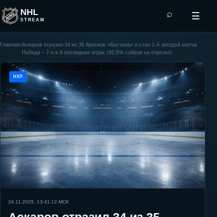
NHL
⌕
☰
STREAM
Главная
›
Аскаров отразил 34 из 35 бросков «Бостона» и стал 1-й звездой матча.
Победа – 7-я в 8 последних играх (95,5% сэйвов на отрезке)
НХЛ
24.11.2025, 13:41:12
МСК