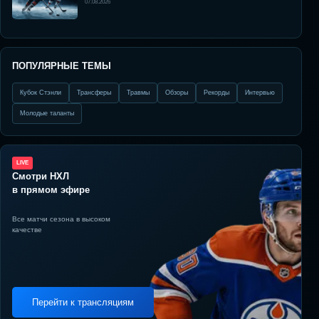
07.08.2026
ПОПУЛЯРНЫЕ ТЕМЫ
Кубок Стэнли
Трансферы
Травмы
Обзоры
Рекорды
Интервью
Молодые таланты
LIVE
Смотри НХЛ
в прямом эфире
Все матчи сезона в высоком
качестве
Перейти к трансляциям