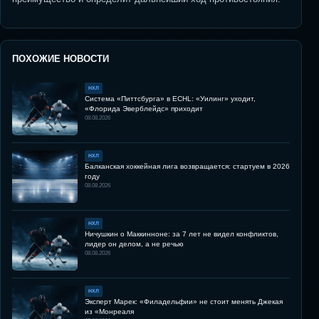
ПОХОЖИЕ НОВОСТИ
НХЛ
Система «Питтсбурга» в ECHL: «Уилинг» уходит,
«Флорида Эверблейдс» приходит
08.08.2026
НХЛ
Балканская хоккейная лига возвращается: стартуем в 2026
году
08.08.2026
НХЛ
Ничушкин о Маккинноне: за 7 лет не видел конфликтов,
лидер он делом, а не речью
08.08.2026
НХЛ
Эксперт Марек: «Филадельфии» не стоит менять Джекая
из «Монреаля