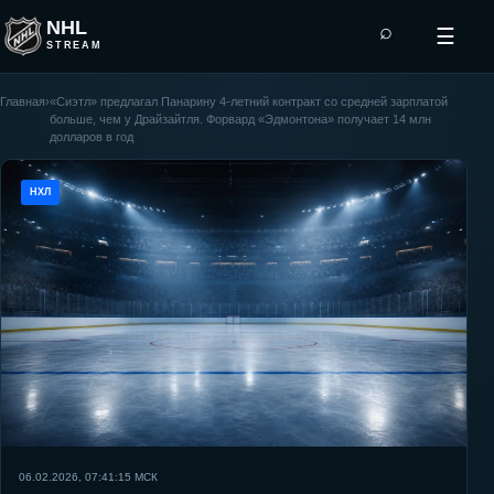
NHL
⌕
☰
STREAM
Главная
›
«Сиэтл» предлагал Панарину 4-летний контракт со средней зарплатой
больше, чем у Драйзайтля. Форвард «Эдмонтона» получает 14 млн
долларов в год
НХЛ
06.02.2026, 07:41:15
МСК