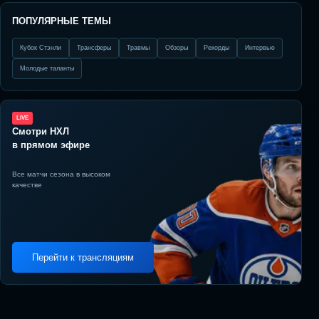
ПОПУЛЯРНЫЕ ТЕМЫ
Кубок Стэнли
Трансферы
Травмы
Обзоры
Рекорды
Интервью
Молодые таланты
LIVE
Смотри НХЛ
в прямом эфире
Все матчи сезона в высоком
качестве
Перейти к трансляциям