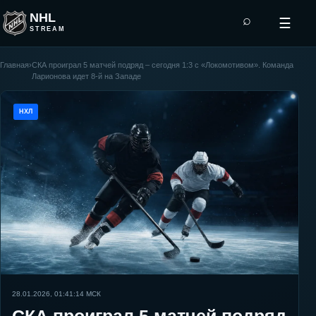
NHL
⌕
☰
STREAM
Главная
›
СКА проиграл 5 матчей подряд – сегодня 1:3 с «Локомотивом». Команда
Ларионова идет 8-й на Западе
НХЛ
28.01.2026, 01:41:14
МСК