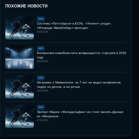
ПОХОЖИЕ НОВОСТИ
НХЛ
Система «Питтсбурга» в ECHL: «Уилинг» уходит,
«Флорида Эверблейдс» приходит
08.08.2026
НХЛ
Балканская хоккейная лига возвращается: стартуем в 2026
году
08.08.2026
НХЛ
Ничушкин о Маккинноне: за 7 лет не видел конфликтов,
лидер он делом, а не речью
08.08.2026
НХЛ
Эксперт Марек: «Филадельфии» не стоит менять Джекая
из «Монреаля
07.08.2026