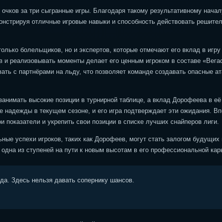
5 очков за три сыгранные игры. Благодаря такому результативному начал
монстрируя отличные игровые навыки и способность действовать решител
олько болельщиков, но и экспертов, которые отмечают его вклад в игру
в и реализовывать моменты делает его ценным игроком в составе «Вега
ать с партнёрами на льду, что позволяет команде создавать опасные ат
занимать высокие позиции в турнирной таблице, а вклад Дорофеева в её
е надежды в текущем сезоне, и его игра подтверждает эти ожидания. В
 показатели и укрепить свои позиции в списке лучших снайперов лиги.
ные успехи игроков, таких как Дорофеев, могут стать залогом будущих 
одна из ступеней на пути к новым высотам в его профессиональной кар
ода. Здесь нельзя давать сопернику шансов.