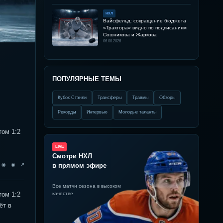
НХЛ
Вайсфельд: сокращение бюджета
«Трактора» видно по подписаниям
Сошникова и Жаркова
06.08.2026
ПОПУЛЯРНЫЕ ТЕМЫ
Кубок Стэнли
Трансферы
Травмы
Обзоры
Рекорды
Интервью
Молодые таланты
том 1:2
LIVE
Смотри НХЛ
◉ ◉ ◉ ↗
в прямом эфире
Все матчи сезона в высоком
том 1:2
качестве
ёт в