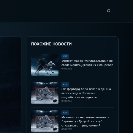
⌕
ПОХОЖИЕ НОВОСТИ
НХЛ
Эксперт Марек: «Филадельфии» не
стоит менять Джекая из «Монреаля
07.08.2026
НХЛ
Экс-форвард Хара попал в ДТП на
велосипеде в Словакии:
подробности инцидента
07.08.2026
НХЛ
Миннесота» не смогла выменять
Ларкина у «Детройта»: клуб
отказался от предложений
07.08.2026