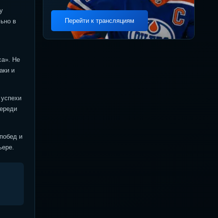
у
Перейти к трансляциям
ьно в
са». Не
аки и
 успехи
переди
побед и
ьере.