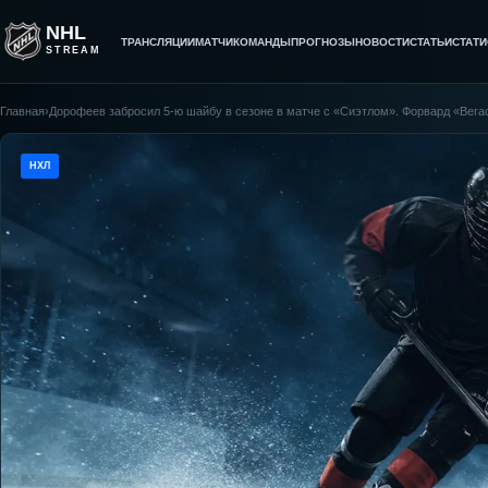
NHL
ТРАНСЛЯЦИИ
МАТЧИ
КОМАНДЫ
ПРОГНОЗЫ
НОВОСТИ
СТАТЬИ
СТАТИ
STREAM
Главная
›
Дорофеев забросил 5-ю шайбу в сезоне в матче с «Сиэтлом». Форвард «Вега
НХЛ