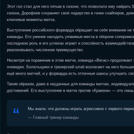
Этот гол стал для него пятым в сезоне, что позволило ему набрать 
сезона, Дорофеев сохраняет своё лидерство в гонке снайперов, де
ключевые моменты матча.
Выступление российского форварда обращает на себя внимание не т
команды. Его умение находить уязвимые места в обороне сопернико
последнюю роль в его успехах играет и способность взаимодействов
реализовывать численное преимущество.
Несмотря на поражение в этом матче, команда «Вегас» продолжает 
очевиден. Болельщики и тренерский штаб возлагают на него больши
ещё много матчей, и у форварда есть отличные шансы улучшить свои
Таким образом, даже в неудачных для команды матчах, индивидуаль
достижений. Его выступление в матче против «Кракена» — это лишь 
Мы знали, что должны играть агрессивно с первого пери
— Главный тренер команды