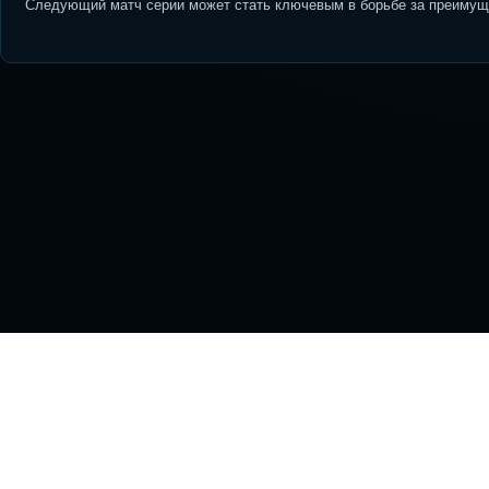
Следующий матч серии может стать ключевым в борьбе за преимуще
На
NHL
Тр
STREAM