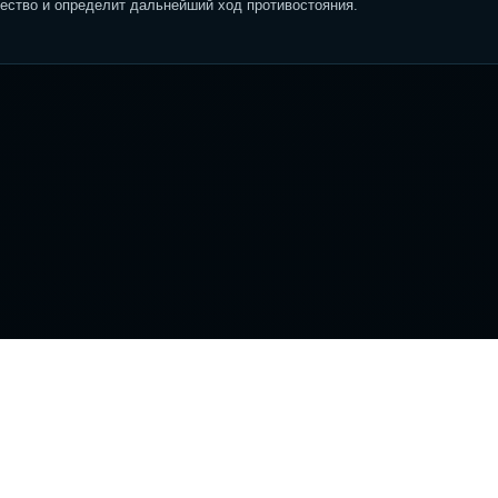
ство и определит дальнейший ход противостояния.
вигация
Информация
ансляции
Новости