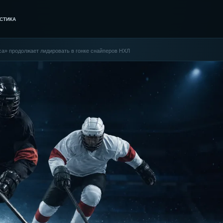
СТИКА
са» продолжает лидировать в гонке снайперов НХЛ