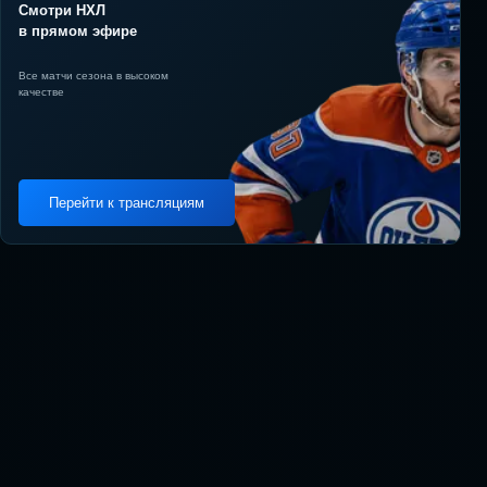
Смотри НХЛ
в прямом эфире
Все матчи сезона в высоком
качестве
Перейти к трансляциям