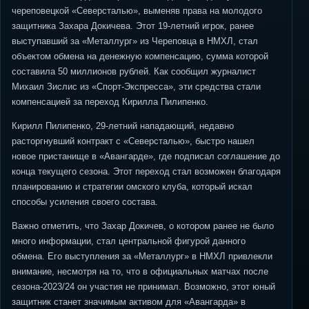
череповецкой «Северсталью», выменяв права на молодого
защитника Захара Докичева. Этот 19-летний игрок, ранее
выступавший за «Металлург» из Череповца в НМХЛ, стал
объектом обмена на денежную компенсацию, сумма которой
составила 50 миллионов рублей. Как сообщил журналист
Михаил Зислис из «Спорт-Экспресса», эти средства стали
компенсацией за переход Кирилла Пилипенко.
Кирилл Пилипенко, 29-летний нападающий, недавно
расторгнувший контракт с «Северсталью», быстро нашел
новое пристанище в «Авангарде», где подписал соглашение до
конца текущего сезона. Этот переход стал возможен благодаря
планированию и стратегии омского клуба, который искал
способы усиления своего состава.
Важно отметить, что Захар Докичев, о котором ранее не было
много информации, стал центральной фигурой данного
обмена. Его выступления за «Металлург» в НМХЛ привлекли
внимание, несмотря на то, что в официальных матчах после
сезона-2023/24 он участия не принимал. Возможно, этот юный
защитник станет значимым активом для «Авангарда» в