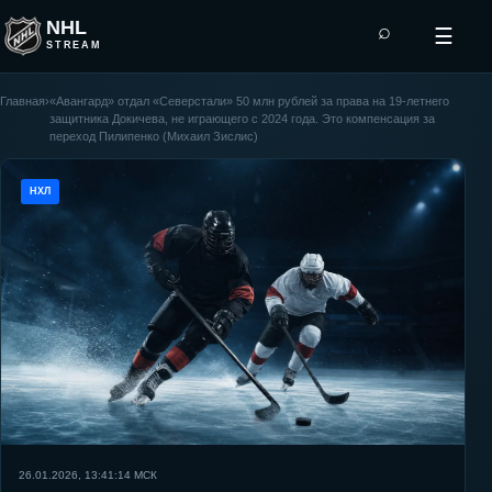
NHL
⌕
☰
STREAM
Главная
›
«Авангард» отдал «Северстали» 50 млн рублей за права на 19-летнего
защитника Докичева, не играющего с 2024 года. Это компенсация за
переход Пилипенко (Михаил Зислис)
НХЛ
26.01.2026, 13:41:14
МСК