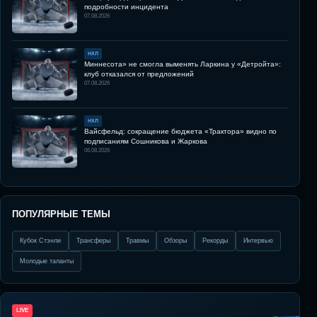
подробности инцидента
07.08.2026
НХЛ
Миннесота» не смогла выменять Ларкина у «Детройта»:
клуб отказался от предложений
07.08.2026
НХЛ
Вайсфельд: сокращение бюджета «Трактора» видно по
подписаниям Сошникова и Жаркова
06.08.2026
ПОПУЛЯРНЫЕ ТЕМЫ
Кубок Стэнли
Трансферы
Травмы
Обзоры
Рекорды
Интервью
Молодые таланты
LIVE